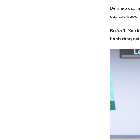
Để nhập các
m
qua các bước m
Bước 1
: Sau 
bánh răng cài