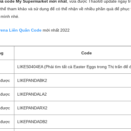
ã code My Supermarket mới nhất
, vừa được Thao68 update ngay t
thể tham khảo và sử dụng để có thể nhận về nhiều phần quà để phục
 mình nhé.
rena Liên Quân Code
mới nhất 2022
ng
Code
LIKES0404EA (Phải tìm tất cả Easter Eggs trong Thị trấn để 
 được
LIKEPANDABK2
 được
LIKEPANDALA2
 được
LIKEPANDARX2
 được
LIKEPANDADB2