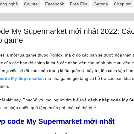
ông nghệ
Counter
Facebook
Free Fire
Garena
Ghép tên
de My Supermarket mới nhất 2022: Cá
o game
et
là một tựa game thuộc Roblox, mà ở đó các bạn sẽ được hóa thân 
ệc của các bạn đó chính là thuê các nhân viên của mình phục vụ việc
 mọi việc sẽ rất khó khăn trong khâu quản lý, bày trí, lên cách vận hàn
code My Supermarket
mà nhà game gửi tặng sẽ hỗ trợ các bạn khá n
mình.
bài viết này, Thao68 với mọi người tìm hiểu về
cách nhập code My S
cho nhận nhiều quà tặng miễn phí nhất có thể nhé.
p code My Supermarket mới nhất