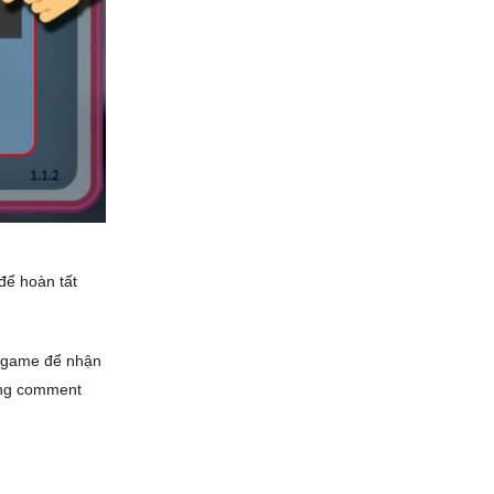
để hoàn tất
o game để nhận
lòng comment