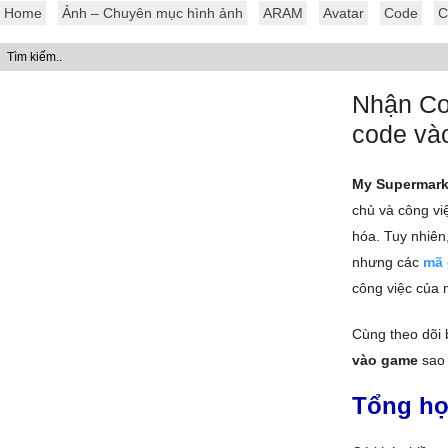
Home
Ảnh – Chuyên mục hình ảnh
ARAM
Avatar
Code
C
Nhận Co
code và
My Supermark
chủ và công vi
hóa. Tuy nhiên,
nhưng các
mã 
công việc của 
Cùng theo dõi 
vào game
sao 
Tổng hợ