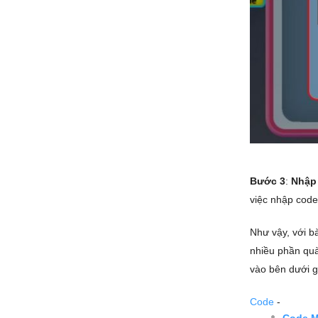
Bước 3
:
Nhập 
việc nhập cod
Như vậy, với b
nhiều phần quà
vào bên dưới g
Code
-
Code M