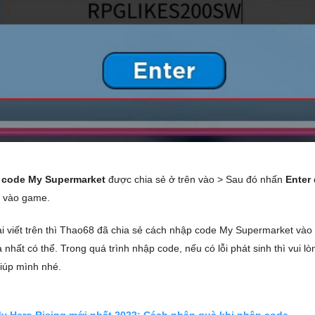
code My Supermarket
được chia sẻ ở trên vào > Sau đó nhấn
Enter
e vào game.
ài viết trên thì Thao68 đã chia sẻ cách nhập code My Supermarket và
 nhất có thể. Trong quá trình nhập code, nếu có lỗi phát sinh thì vui 
iúp mình nhé.
y Hero Rising mới nhất 2022: Cách nhận quà khi nhập code