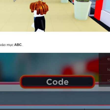
 vào mục
ABC
.