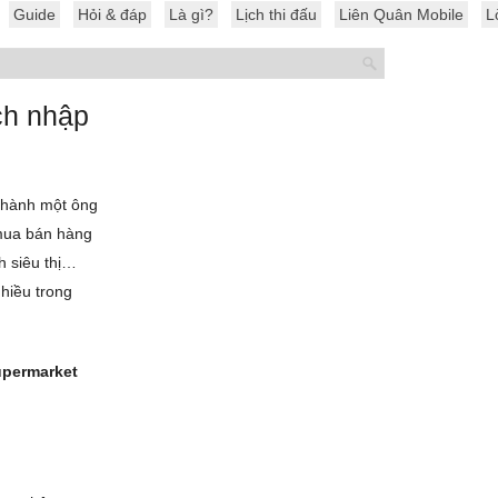
Guide
Hỏi & đáp
Là gì?
Lịch thi đấu
Liên Quân Mobile
L
ch nhập
thành một ông
 mua bán hàng
h siêu thị…
hiều trong
upermarket