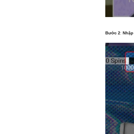
Bước 2
:
Nhập 