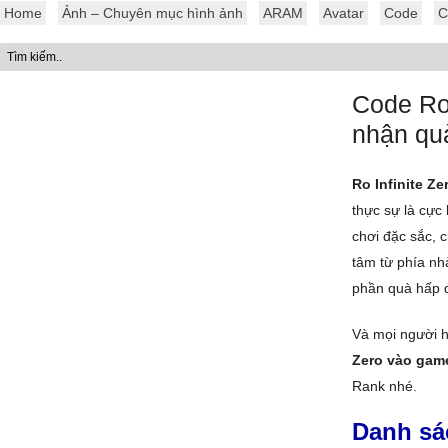
Home
Ảnh – Chuyên mục hình ảnh
ARAM
Avatar
Code
C
Code Ro 
nhận qu
Ro Infinite Ze
thực sự là cực 
chơi đặc sắc, 
tâm từ phía n
phần quà hấp 
Và mọi người h
Zero vào gam
Rank nhé.
Danh sác