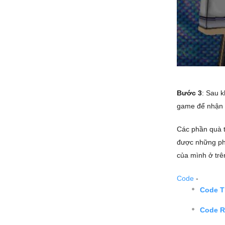
Bước 3
: Sau k
game để nhận 
Các phần quà t
được những phầ
của mình ở trê
Code
-
Code T
Code R