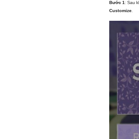
Bước 1
: Sau k
Customize
.