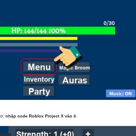
iờ,
nhập code Roblox Project X vào ô
.