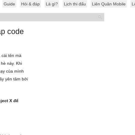
Guide
Hỏi & đáp
Là gì?
Lịch thi đấu
Liên Quân Mobile
L
ập code
 cái tên mà
 hè này. Khi
hạy của mình
ãy yên tâm bởi
ject X để