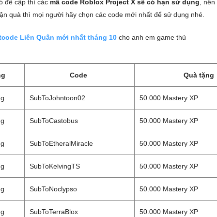
ó đề cập thì các
mã code Roblox Project X sẽ có hạn sử dụng
, nên
n quà thì mọi người hãy chọn các code mới nhất để sử dụng nhé.
tcode Liên Quân mới nhất tháng 10
cho anh em game thủ
ng
Code
Quà tặng
ng
SubToJohntoon02
50.000 Mastery XP
ng
SubToCastobus
50.000 Mastery XP
ng
SubToEtheralMiracle
50.000 Mastery XP
ng
SubToKelvingTS
50.000 Mastery XP
ng
SubToNoclypso
50.000 Mastery XP
ng
SubToTerraBlox
50.000 Mastery XP