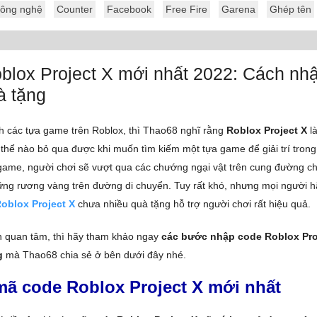
ông nghệ
Counter
Facebook
Free Fire
Garena
Ghép tên
blox Project X mới nhất 2022: Cách nh
à tặng
ch các tựa game trên Roblox, thì Thao68 nghĩ rằng
Roblox Project X
là
thể nào bỏ qua được khi muốn tìm kiếm một tựa game để giải trí trong
ame, người chơi sẽ vượt qua các chướng ngại vật trên cung đường c
ững rương vàng trên đường di chuyển. Tuy rất khó, nhưng mọi người h
oblox Project X
chưa nhiều quà tặng hỗ trợ người chơi rất hiệu quả.
n quan tâm, thì hãy tham khảo ngay
các bước nhập code Roblox Pro
g
mà Thao68 chia sẻ ở bên dưới đây nhé.
ã code Roblox Project X mới nhất