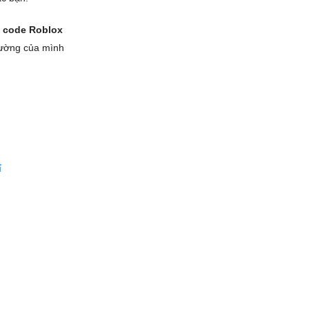
 code Roblox
đường của mình
í