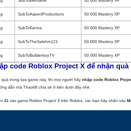
ng
SubToibemaine
50.000 Mastery XP
ng
SubToAspectProductions
50.000 Mastery XP
ng
SubToKarma
50.000 Mastery XP
ng
SubToTheSalehm121
50.000 Mastery XP
ng
SubToBuilderboyTV
50.000 Mastery XP
ập code Roblox Project X để nhận quà
 quà trong tựa game này, thì mọi người hãy
nhập code Roblox Proje
ớng dẫn mà Thao68 chia sẻ ở bên dưới đây nhé.
khi đã vào game Roblox Project X trên Roblox, các bạn hãy nhấn vào
M