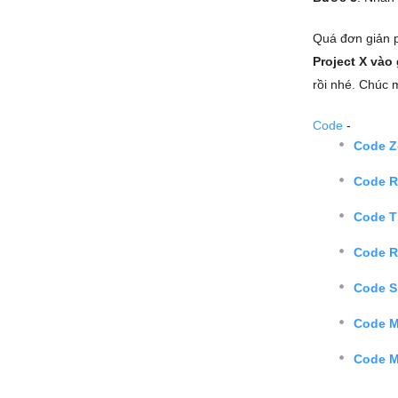
Quá đơn giản p
Project X vào
rồi nhé. Chúc 
Code
-
Code Z
Code R
Code T
Code R
Code S
Code M
Code M