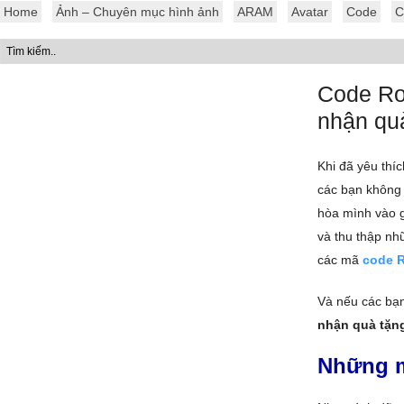
Home
Ảnh – Chuyên mục hình ảnh
ARAM
Avatar
Code
C
Code Ro
nhận qu
Khi đã yêu thí
các bạn không 
hòa mình vào g
và thu thập nh
các mã
code R
Và nếu các bạ
nhận quà tặn
Những m