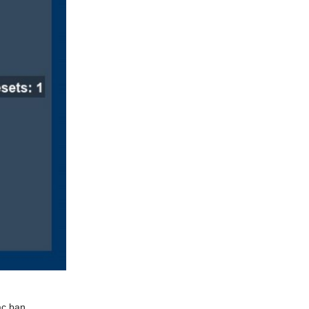
c bạn.