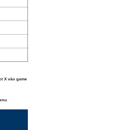
ct X vào game
enu
.