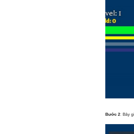
Bước 2
: Bây g