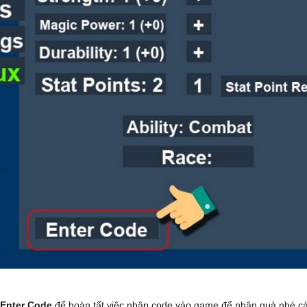
Enter Code
để hoàn tất việc nhập code vào game để nhận quà nhé cá