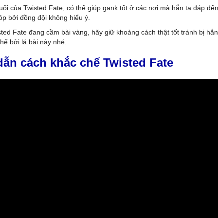
uối của Twisted Fate, có thể giúp gank tốt ở các nơi mà hắn ta đáp đế
bóp bởi đồng đội không hiểu ý.
sted Fate đang cầm bài vàng, hãy giữ khoảng cách thật tốt tránh bị hắn 
hế bởi lá bài này nhé.
ẫn cách khắc chế Twisted Fate