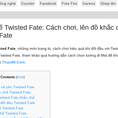
ông nghệ
Counter
Facebook
Free Fire
Garena
Ghép tên
 Twisted Fate: Cách chơi, lên đồ khắc 
Fate
ted Fate
, những món trang bị, cách chơi hiệu quả khi đối đầu với Twi
Twisted Fate, tham khảo qua hướng dẫn cách chọn tướng đi Mid để k
ại
Thao68.Com
.
Contents
[
Hide
]
và yếu Twisted Fate
 chế Twisted Fate
isted Fate khắc chế
ối đầu Twisted Fate
t Twisted Fate
hế Twisted Fate