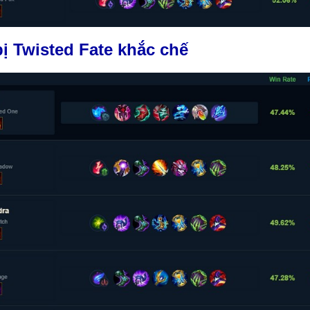
ị Twisted Fate khắc chế