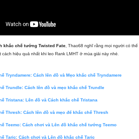
h khắc chế tướng Twisted Fate
, Thao68 nghĩ rằng mọi người có th
 cách hiệu quả nhất khi leo Rank LMHT ở mùa giải này nhé.
hế Tryndamere: Cách lên đồ và Mẹo khắc chế Tryndamere
hế Trundle: Cách lên đồ và mẹo khắc chế Trundle
ế Tristana: Lên đồ và Cách khắc chế Tristana
hế Thresh: Cách lên đồ và mẹo để khắc chế Thresh
hế Teemo: Cách chơi và Lên đồ khắc chế tướng Teemo
ế Taric: Cách chơi và Lên đồ khắc chế Taric