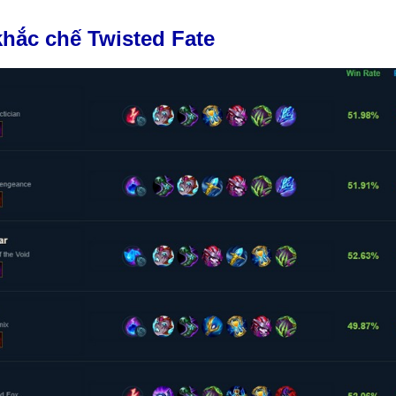
hắc chế Twisted Fate