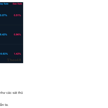
như các sát thủ
ắn ta.