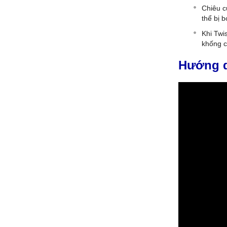
Chiêu c
thể bị 
Khi Twi
khống c
Hướng d