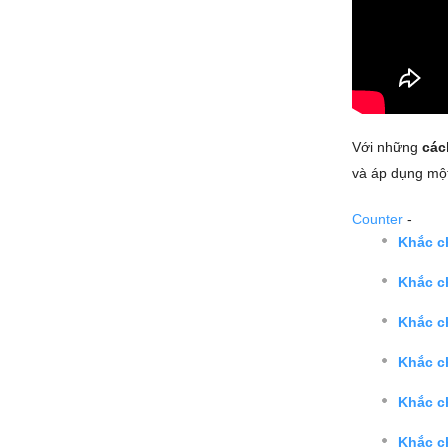
Với những
các
và áp dụng một
Counter
-
Khắc c
Khắc c
Khắc ch
Khắc c
Khắc c
Khắc ch