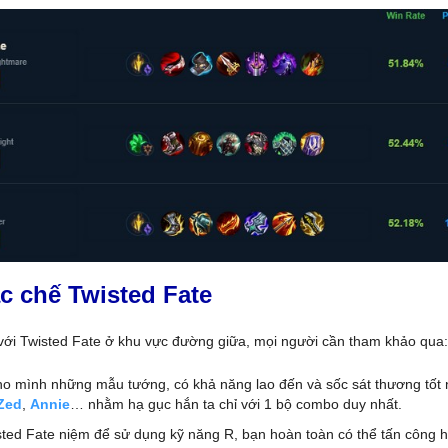
c chế Twisted Fate
 với Twisted Fate ở khu vực đường giữa, mọi người cần tham khảo qua:
o mình những mẫu tướng, có khả năng lao đến và sốc sát thương tốt 
Zed
,
Annie
… nhằm hạ gục hắn ta chỉ với 1 bộ combo duy nhất.
sted Fate niệm để sử dụng kỹ năng R, bạn hoàn toàn có thể tấn công h