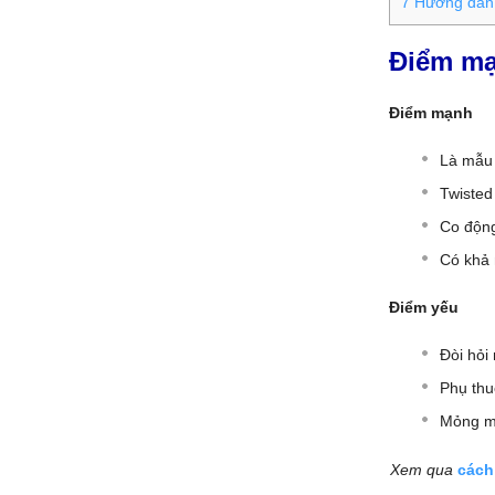
7
Hướng dẫn 
Điểm mạ
Điểm mạnh
Là mẫu
Twisted 
Co động
Có khả 
Điểm yếu
Đòi hỏi
Phụ thu
Mỏng má
Xem qua
cách