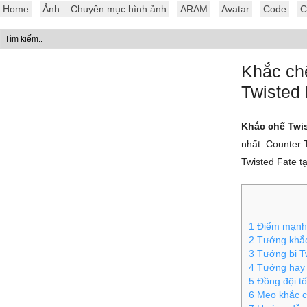
Home
Ảnh – Chuyên mục hình ảnh
ARAM
Avatar
Code
C
Khắc chế
Twisted 
Khắc chế Twis
nhất. Counter 
Twisted Fate t
1
Điểm mạnh 
2
Tướng khắc
3
Tướng bị Tw
4
Tướng hay đ
5
Đồng đội tố
6
Mẹo khắc c