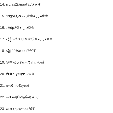
14. мαιχχ2ℓàвασℓâυ\♥★❦
15. ²Nɠọ๖ۣۜC❖︵(♔❁◕ ‿ ◕❁♔
16. ℳúp۶❁◕ ‿ ◕❁♔
17. ꧁༺ＳＵＮ♕♡❁◕ ‿ ◕❁♔
18. ꧁༺¢σиαи༻❦
19. ๖²⁴ʱทջư ทα︵❣ılılı.♫♪🍏
20. ❷❹ɦ Ɣêų❤ ⋆♔☬
21. ๑ღ₡hlo₡ღ๑🍏
22. ➻❥вìղĤɁʇ๖ۣۜhâղ☭ ッ
23. אเภ ςђx࿐♪♫༄❦