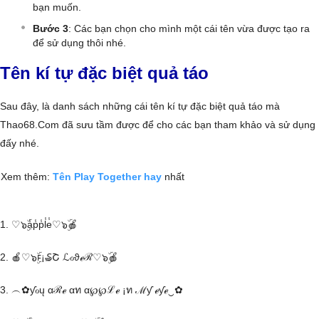
bạn muốn.
Bước 3
: Các bạn chọn cho mình một cái tên vừa được tạo ra
để sử dụng thôi nhé.
Tên kí tự đặc biệt quả táo
Sau đây, là danh sách những cái tên kí tự đặc biệt quả táo mà
Thao68.Com đã sưu tầm được để cho các bạn tham khảo và sử dụng
đấy nhé.
Xem thêm:
Tên Play Together hay
nhất
1. ♡๖ۣۜa̾p̾p̾l̾e̾♡๖ۣۜ🍎
2. 🍎♡๖ۣۜꜰ¡₷Շ ℒℴϑℯℛ♡๖ۣۜ🍎
3. ︵✿ƴℴų αℛℯ αท α℘℘ℒℯ ¡ท ℳƴ ℯƴℯ‿✿