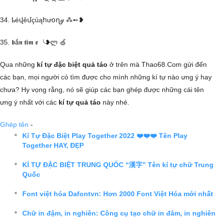
34. ҍéվêմçủąհưօղℊ ⁂➻❥
35. 𝖇ắ𝖓 𝖙𝖎𝖒 𝖊 ╰❥ლ 🍏
Qua những
kí tự đặc biệt quả táo
ở trên mà Thao68.Com gửi đến
các bạn, mọi người có tìm được cho mình những kí tự nào ưng ý hay
chưa? Hy vọng rằng, nó sẽ giúp các bạn ghép được những cái tên
ưng ý nhất với các
kí tự quả táo
này nhé.
Ghép tên
-
Kí Tự Đặc Biệt Play Together 2022 ❤️❤️❤️ Tên Play
Together HAY, ĐẸP
KÍ TỰ ĐẶC BIỆT TRUNG QUỐC “漢字” Tên kí tự chữ Trung
Quốc
Font việt hóa Dafontvn: Hơn 2000 Font Việt Hóa mới nhất
Chữ in đậm, in nghiên: Công cụ tạo chữ in đâm, in nghiên