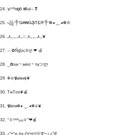
24. ๖²⁴ʱn̸g̸ô t̸i̸êu̸︵❣
25. ꧁༒Ǥ₳₦ǤֆƬᏋЯ༒❁◕ ‿ ◕❁♔
26. ﮩ٨ـﮩﮩ٨ـ♡ﮩ٨ـﮩﮩ٨ـ❦
27. ︵✿Ňɠọς♔ღ ❤ 🍏
28. ‿✿ɢи丶мèσ丶тạツლ
29. ☬☠𝕻𝖆𝖑𝖆𝖘𝖍❦
30. TιкTσк❦🍎
31. 𝕻𝖎𝖊𝖗𝖔❁◕ ‿ ◕❁♔❦
32. °♕ᶫᵒᵛᵉᵧₒᵤ♕°❤🍎
33. ♪°•°∞ ղɣ ℰლლ亗࿐♪♫༄