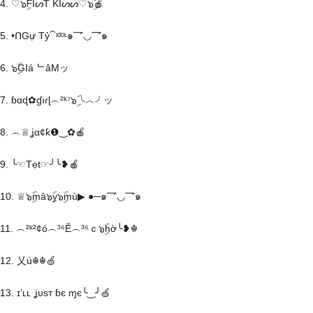
4. ♡๖ۣۜᖴIᔕT KIᔕᔕ♡๖ۣۜ🍎
5. •ᑎGự Tỷ⁀ᶦᵈᵒᶫ๑乛◡乛๑
6. ๖ۣۜGIá ᄂâMッ
7. ɓɑɖ✿ɠıɾɭ︵²ᵏ⁷๖ۣۜ╰︿╯ッ
8. ︵♕ʝα¢ƙ❶‿✿🍎
9. ╰☜Tẹt☞╯╰❥🍎
10. ♕๖ۣۜmâ๖ۣۜy๖ۣۜmù▶ ●─๑乛◡乛๑
11. ︵²ᵏ²¢ó︵³⁶Ĕ︵³⁶ｃ๖ۣۜhờ╰❥☬
12. 乂ù☬☬🍏
13. ɪ’ʟʟ ʝυѕт ɓє ɱє╰‿╯🍏