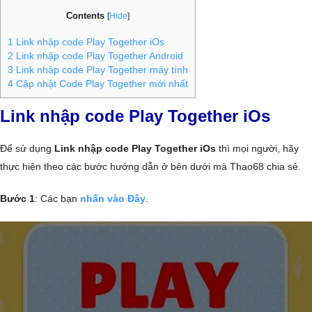
Contents
[
Hide
]
1
Link nhập code Play Together iOs
2
Link nhập code Play Together Android
3
Link nhập code Play Together máy tính
4
Cập nhật Code Play Together mới nhất
Link nhập code Play Together iOs
Để sử dụng
Link nhập code Play Together iOs
thì mọi người, hãy
thực hiện theo các bước hướng dẫn ở bên dưới mà Thao68 chia sẻ.
Bước 1
: Các bạn
nhấn vào Đây
.