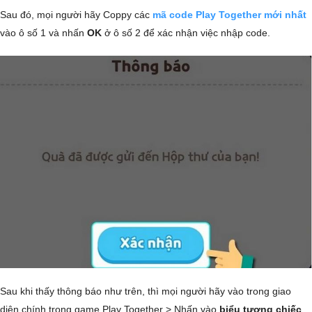
Sau đó, mọi người hãy Coppy các
mã code Play Together mới nhất
vào ô số 1 và nhấn
OK
ở ô số 2 để xác nhận việc nhập code.
Sau khi thấy thông báo như trên, thì mọi người hãy vào trong giao
diện chính trong game Play Together > Nhấn vào
biểu tượng chiếc