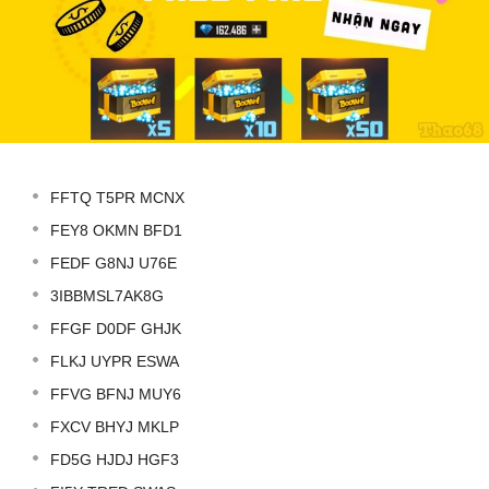
FFTQ T5PR MCNX
FEY8 OKMN BFD1
FEDF G8NJ U76E
3IBBMSL7AK8G
FFGF D0DF GHJK
FLKJ UYPR ESWA
FFVG BFNJ MUY6
FXCV BHYJ MKLP
FD5G HJDJ HGF3