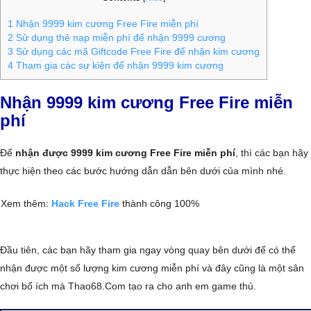
1
Nhận 9999 kim cương Free Fire miễn phí
2
Sử dụng thẻ nạp miễn phí để nhận 9999 cương
3
Sử dụng các mã Giftcode Free Fire để nhận kim cương
4
Tham gia các sự kiện để nhận 9999 kim cương
Nhận 9999 kim cương Free Fire miễn
phí
Để
nhận được 9999 kim cương Free Fire miễn phí
, thì các bạn hãy
thực hiện theo các bước hướng dẫn dẫn bên dưới của mình nhé.
Xem thêm:
Hack Free Fire
thành công 100%
Đầu tiên, các bạn hãy tham gia ngay vòng quay bên dưới để có thể
nhận được một số lượng kim cương miễn phí và đây cũng là một sân
chơi bổ ích mà Thao68.Com tạo ra cho anh em game thủ.