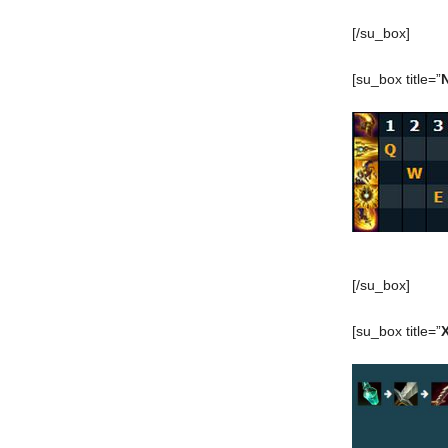
[/su_box]
[su_box title=”
[/su_box]
[su_box title=”