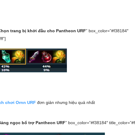
Chọn trang bị khởi đầu cho Pantheon URF
” box_color=”#f38184″
ff”]
ch chơi Ornn URF
đơn giản nhưng hiệu quả nhất
Bảng ngọc bổ trợ Pantheon URF
” box_color=”#f38184″ title_color=”#fff