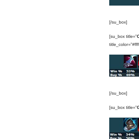
[/su_box]
[su_box title=”
title_color=”#ffff
[/su_box]
[su_box title=”