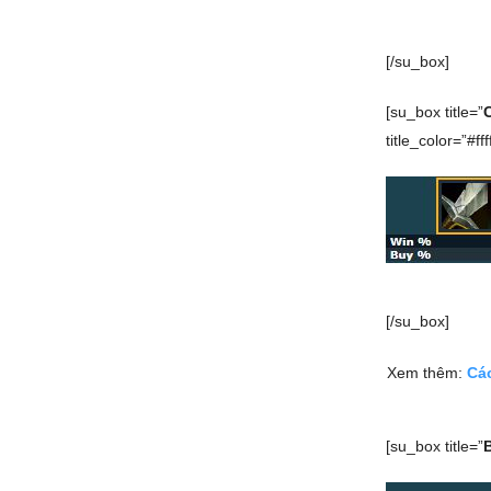
[/su_box]
[su_box title=”
title_color=”#ffff
[/su_box]
Xem thêm:
Cá
[su_box title=”