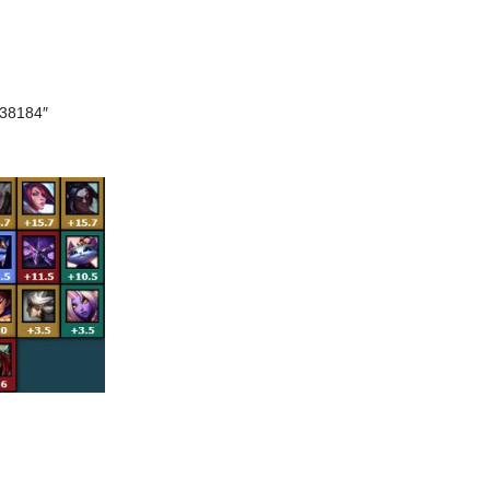
f38184″