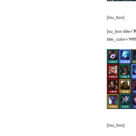
[/su_box]
[su_box title=”
title_color=”#ffff
[/su_box]