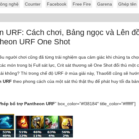
ông nghệ
Counter
Facebook
Free Fire
Garena
Ghép tên
n URF: Cách chơi, Bảng ngọc và Lên đồ 
theon URF One Shot
iều người chơi cũng đã từng trải nghiệm qua cảm giác khi chúng ta ch
các món trong bị Full sát lực, Crit sát thương sẽ One Shot đối thủ một
ải không? Thì trong chế độ URF ở mùa giải này, Thao68 cũng sẽ hướ
n URF
theo phong cách của một sát thủ thật thụ để phát huy tối đa bả
Phép bổ trợ Pantheon URF
” box_color=”#f38184″ title_color=”#ffffff”]