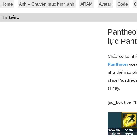
Home
Ảnh – Chuyên mục hình ảnh
ARAM
Avatar
Code
C
Pantheo
lực Pan
Chắc có lẻ, nh
Pantheon
với 
như thế nào ph
chơi Pantheo
sĩ này.
[su_box title=”