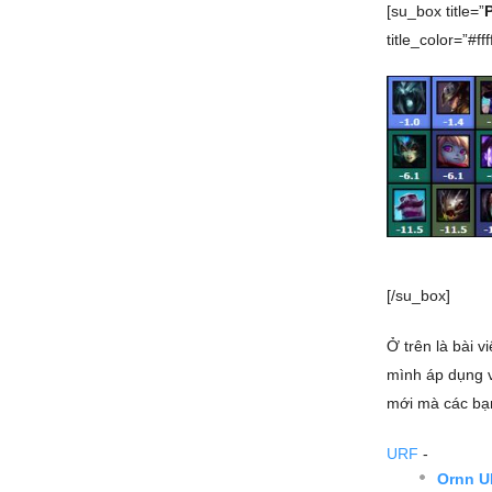
[su_box title=”
title_color=”#ffff
[/su_box]
Ở trên là bài v
mình áp dụng v
mới mà các bạ
URF
-
Ornn U