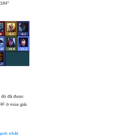
8184″
 đó đã được
RF ở mùa giải
mạnh nhất