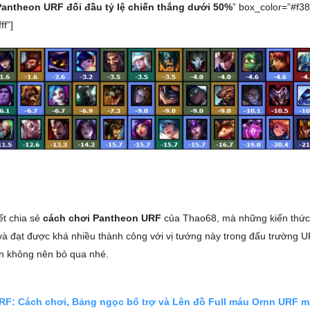
Pantheon URF đối đầu tỷ lệ chiến thắng dưới 50%
” box_color=”#f3
ff”]
iết chia sẻ
cách chơi Pantheon URF
của Thao68, mà những kiến thức
à đạt được khá nhiều thành công với vị tướng này trong đấu trường U
n không nên bỏ qua nhé.
RF: Cách chơi, Bảng ngọc bổ trợ và Lên đồ Full máu Ornn URF 