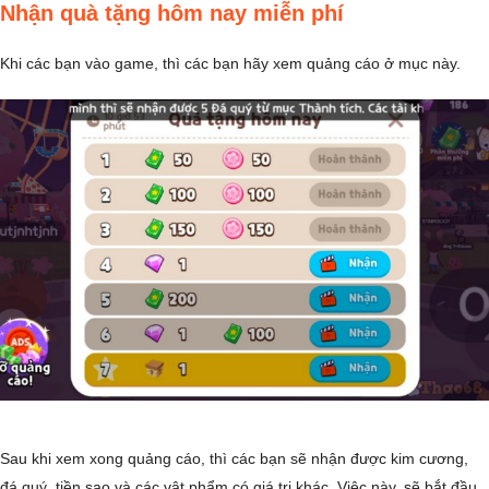
Nhận quà tặng hôm nay miễn phí
Khi các bạn vào game, thì các bạn hãy xem quảng cáo ở mục này.
Sau khi xem xong quảng cáo, thì các bạn sẽ nhận được kim cương,
đá quý, tiền sao và các vật phẩm có giá trị khác. Việc này, sẽ bắt đầu