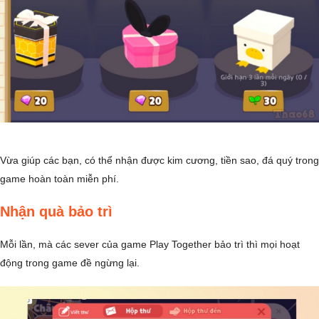
Vừa giúp các bạn, có thể nhận được kim cương, tiền sao, đá quý trong
game hoàn toàn miễn phí.
Nhận quà bảo trì
Mỗi lần, mà các sever của game Play Together bảo trì thì mọi hoạt
động trong game đề ngừng lại.