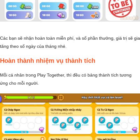
Các bạn sẽ nhận hoàn toàn miễn phí, và số phần thưởng, giá trị sẽ gia
tăng theo số ngày của tháng nhé.
Hoàn thành nhiệm vụ thành tích
Mỗi cá nhân trong Play Together, thì đều có bảng thành tích tương
ứng cho mỗi người.