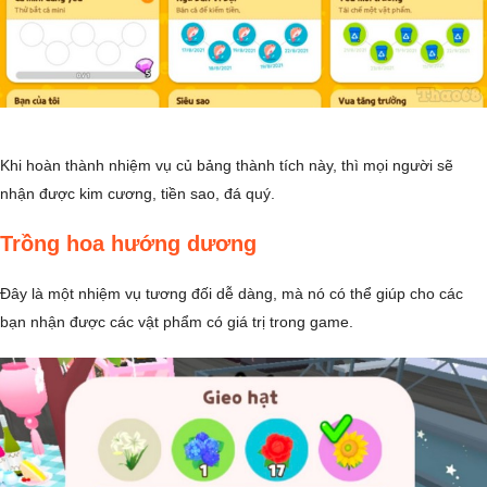
Khi hoàn thành nhiệm vụ củ bảng thành tích này, thì mọi người sẽ
nhận được kim cương, tiền sao, đá quý.
Trồng hoa hướng dương
Đây là một nhiệm vụ tương đối dễ dàng, mà nó có thể giúp cho các
bạn nhận được các vật phẩm có giá trị trong game.