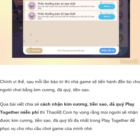
Chính vì thế, sau mỗi lần bảo trì thì nhà game sẽ tiến hành đền bù cho
người chơi bằng kim cương, đá quý, tiền sao.
Qua bài viết chia sẻ
cách nhận kim cương, tiền sao, đá quý Play
Together miễn phí
thì Thao68.Com hy vọng rằng mọi người sẽ nhận
được kim cương, tiền sao, đá quý tối đa nhất trong Play Together để
phục vụ cho nhu cầu chơi game của mình nhé.