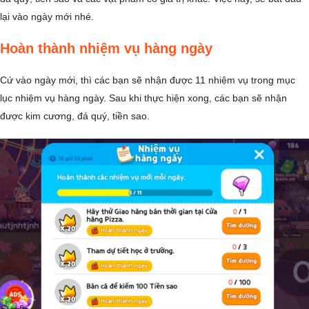
lại vào ngày mới nhé.
Hoàn thành nhiệm vụ hàng ngày
Cứ vào ngày mới, thì các bạn sẽ nhận được 11 nhiệm vụ trong mục
lục nhiệm vụ hàng ngày. Sau khi thực hiện xong, các bạn sẽ nhận
được kim cương, đá quý, tiền sao.