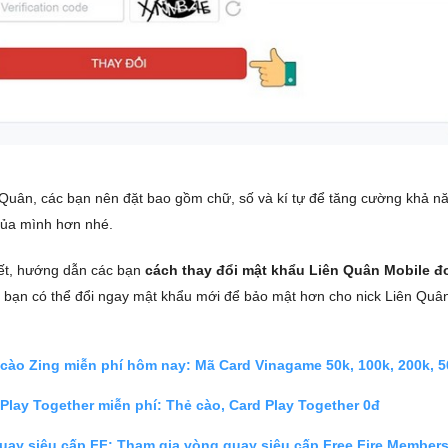
Quân, các bạn nên đặt bao gồm chữ, số và kí tự để tăng cường khả n
của mình hơn nhé.
viết, hướng dẫn các bạn
cách thay đổi mật khẩu Liên Quân Mobile đ
c bạn có thể đổi ngay mật khẩu mới để bảo mật hơn cho nick Liên Quâ
 cào Zing miễn phí hôm nay: Mã Card Vinagame 50k, 100k, 200k, 
Play Together miễn phí: Thẻ cào, Card Play Together 0đ
uay siêu cấp FF: Tham gia vòng quay siêu cấp Free Fire Member