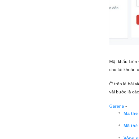
Mật khẩu Liên 
cho tài khoản 
Ở trên là bài 
vài bước là cá
Garena
-
Mã thẻ
Mã thẻ 
Vòng q