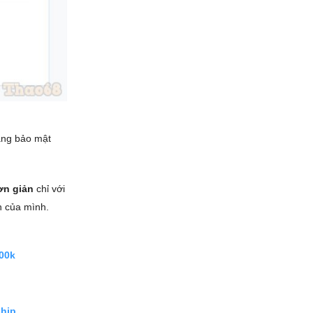
ăng bảo mật
ơn giản
chỉ với
n của mình.
500k
ship