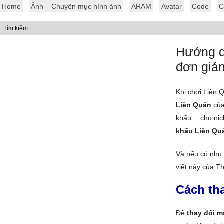
Home
Ảnh – Chuyên mục hình ảnh
ARAM
Avatar
Code
C
Hướng d
đơn giả
Khi chơi Liên 
Liên Quân
của
khẩu… cho nick
khẩu Liên Qu
Và nếu có nhu
viết này của T
Cách th
Để
thay đổi m