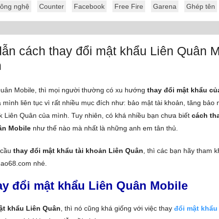
ông nghệ
Counter
Facebook
Free Fire
Garena
Ghép tên
ẫn cách thay đổi mật khẩu Liên Quân M
n
Quân Mobile, thì mọi người thường có xu hướng
thay đổi mật khẩu củ
 mình liên tục vì rất nhiều mục đích như: bảo mật tài khoản, tăng bảo
 Liên Quân của mình. Tuy nhiên, có khá nhiều bạn chưa biết
cách th
ân Mobile
như thế nào mà nhất là những anh em tân thủ.
 cầu
thay đổi mật khẩu tài khoản Liên Quân
, thì các bạn hãy tham 
hao68.com nhé.
ay đổi mật khẩu Liên Quân Mobile
ật khẩu Liên Quân
, thì nó cũng khá giống với việc thay
đổi mật khẩu 