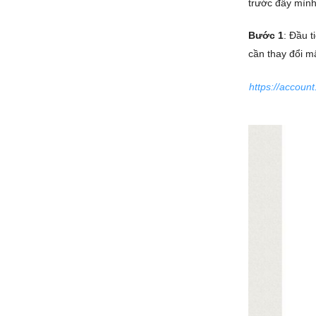
trước đây mình
Bước 1
: Đầu t
cần thay đổi m
https://accoun