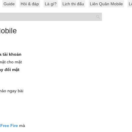
Guide
Hỏi & đáp
Là gì?
Lịch thi đấu
Liên Quân Mobile
L
obile
a tài khoản
 mật cho mật
ay đổi mật
khảo ngay bài
Free Fire
mà