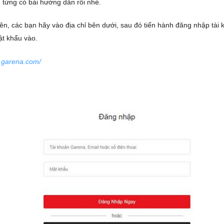
 từng có bài hướng dẫn rồi nhé.
iên, các bạn hãy vào địa chỉ bên dưới, sau đó tiến hành đăng nhập tà
ật khẩu vào.
t.garena.com/