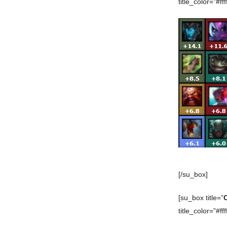
title_color=”#ffff
[/su_box]
[su_box title=”
title_color=”#ffff