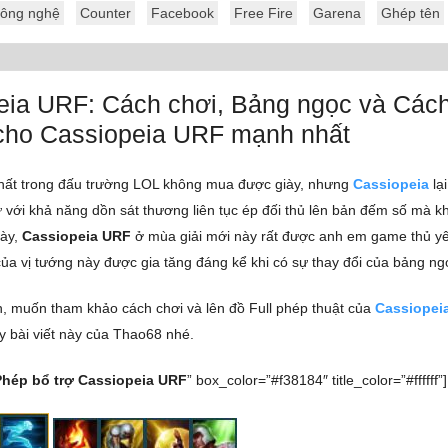
ông nghệ
Counter
Facebook
Free Fire
Garena
Ghép tên
eia URF: Cách chơi, Bảng ngọc và Cách
 cho Cassiopeia URF mạnh nhất
nhất trong đấu trường LOL không mua được giày, nhưng
Cassiopeia
lại
ự với khả năng dồn sát thương liên tục ép đối thủ lên bản đếm số mà kh
này,
Cassiopeia URF
ở mùa giải mới này rất được anh em game thủ yê
ủa vị tướng này được gia tăng đáng kể khi có sự thay đổi của bảng ngọ
, muốn tham khảo cách chơi và lên đồ Full phép thuật của
Cassiopei
 bài viết này của Thao68 nhé.
Phép bổ trợ Cassiopeia URF
” box_color=”#f38184″ title_color=”#ffffff”]