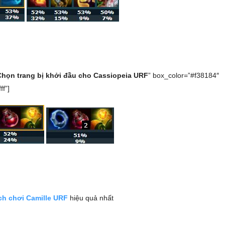
Chọn trang bị khởi đầu cho Cassiopeia URF
” box_color=”#f38184″
ff”]
ch chơi Camille URF
hiệu quả nhất