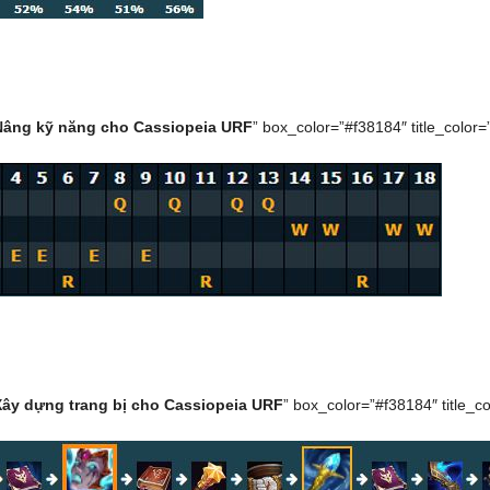
Nâng kỹ năng cho Cassiopeia URF
” box_color=”#f38184″ title_color=”#
Xây dựng trang bị cho Cassiopeia URF
” box_color=”#f38184″ title_col