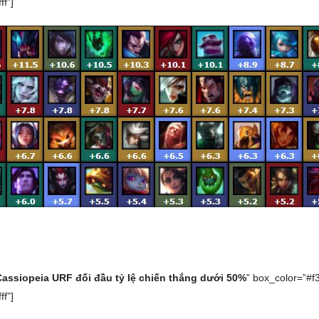
ff”]
Cassiopeia URF đối đầu tỷ lệ chiến thắng dưới 50%
” box_color=”#f
ff”]