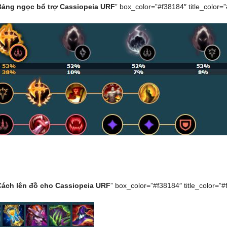
Bảng ngọc bổ trợ Cassiopeia URF
” box_color=”#f38184″ title_color=”#f
Cách lên đồ cho Cassiopeia URF
” box_color=”#f38184″ title_color=”#ff