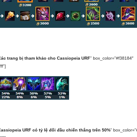
Các trang bị tham khảo cho Cassiopeia URF
” box_color=”#f38184″
ff”]
Cassiopeia URF có tỷ lệ đối đầu chiến thắng trên 50%
” box_color=