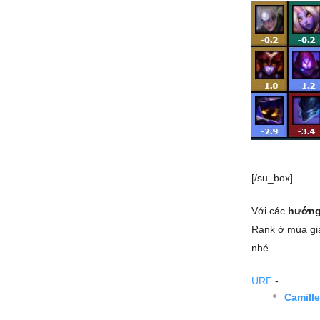
[/su_box]
Với các
hướng
Rank ở mùa giả
nhé.
URF
-
Camill