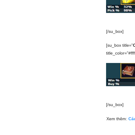
[/su_box]
[su_box title=”
title_color=”#ffff
[/su_box]
Xem thêm:
Cá