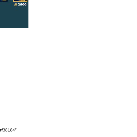
”#f38184″