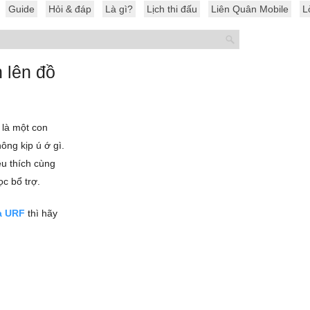
Guide
Hỏi & đáp
Là gì?
Lịch thi đấu
Liên Quân Mobile
L
 lên đồ
 là một con
ông kịp ú ớ gì.
u thích cùng
c bổ trợ.
a URF
thì hãy