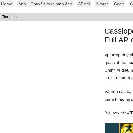
Home
Ảnh – Chuyên mục hình ảnh
ARAM
Avatar
Code
C
Cassiop
Full AP
Vị tướng duy 
quái vật thật s
Chính vì điều 
với sức mạnh c
Và nếu các bạn
tham khảo ngay
[su_box title=”