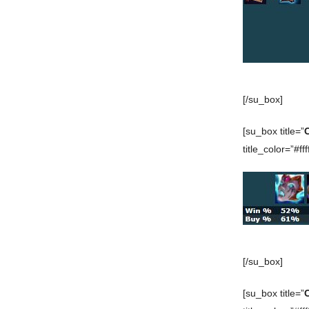
[/su_box]
[su_box title=”
title_color=”#ffff
[/su_box]
[su_box title=”