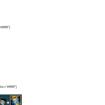
ffffff”]
or=”#ffffff”]