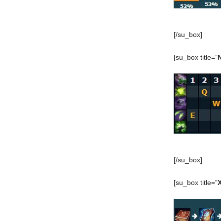
[/su_box]
[su_box title=”
[/su_box]
[su_box title=”