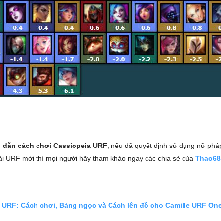
 dẫn cách chơi Cassiopeia URF
, nếu đã quyết định sử dụng nữ phá
i URF mới thì mọi người hãy tham khảo ngay các chia sẻ của
Thao68
e URF: Cách chơi, Bảng ngọc và Cách lên đồ cho Camille URF On