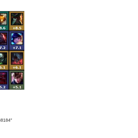
38184″