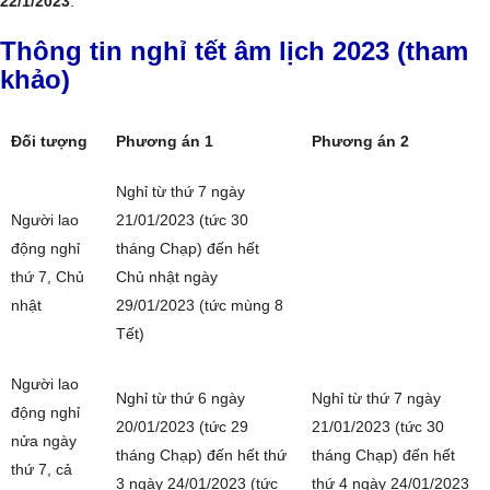
22/1/2023
.
Thông tin nghỉ tết âm lịch 2023 (tham
khảo)
Đối tượng
Phương án 1
Phương án 2
Nghỉ từ thứ 7 ngày
Người lao
21/01/2023 (tức 30
động nghỉ
tháng Chạp) đến hết
thứ 7, Chủ
Chủ nhật ngày
nhật
29/01/2023 (tức mùng 8
Tết)
Người lao
Nghỉ từ thứ 6 ngày
Nghỉ từ thứ 7 ngày
động nghỉ
20/01/2023 (tức 29
21/01/2023 (tức 30
nửa ngày
tháng Chạp) đến hết thứ
tháng Chạp) đến hết
thứ 7, cả
3 ngày 24/01/2023 (tức
thứ 4 ngày 24/01/2023