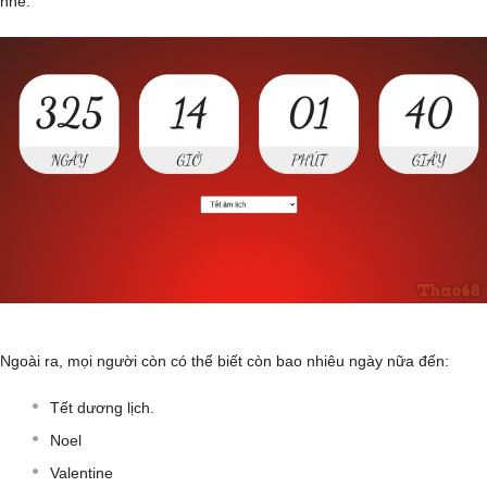
nhé.
Ngoài ra, mọi người còn có thể biết còn bao nhiêu ngày nữa đến:
Tết dương lịch.
Noel
Valentine