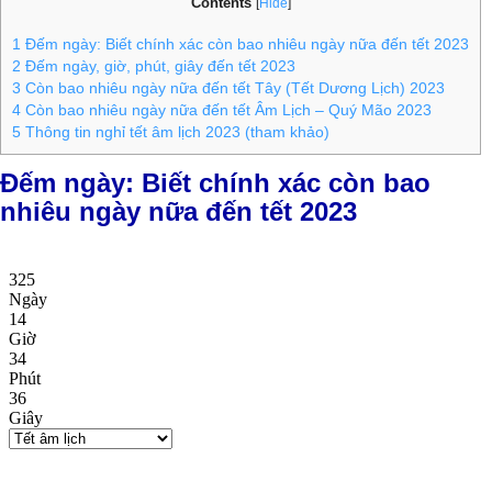
Contents
[
Hide
]
1
Đếm ngày: Biết chính xác còn bao nhiêu ngày nữa đến tết 2023
2
Đếm ngày, giờ, phút, giây đến tết 2023
3
Còn bao nhiêu ngày nữa đến tết Tây (Tết Dương Lịch) 2023
4
Còn bao nhiêu ngày nữa đến tết Âm Lịch – Quý Mão 2023
5
Thông tin nghỉ tết âm lịch 2023 (tham khảo)
Đếm ngày: Biết chính xác còn bao
nhiêu ngày nữa đến tết 2023