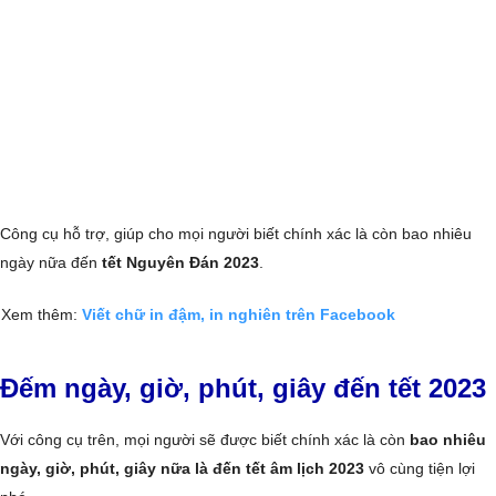
Công cụ hỗ trợ, giúp cho mọi người biết chính xác là còn bao nhiêu
ngày nữa đến
tết Nguyên Đán 2023
.
Xem thêm:
Viết chữ in đậm, in nghiên trên Facebook
Đếm ngày, giờ, phút, giây đến tết 2023
Với công cụ trên, mọi người sẽ được biết chính xác là còn
bao nhiêu
ngày, giờ, phút, giây nữa là đến tết âm lịch 2023
vô cùng tiện lợi