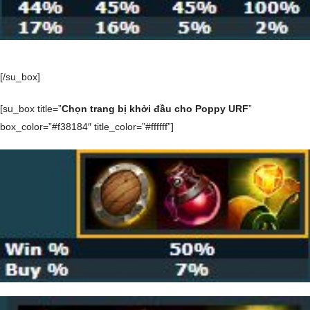
[/su_box]
[su_box title=”
Chọn trang bị khởi đầu cho Poppy URF
”
box_color=”#f38184″ title_color=”#ffffff”]