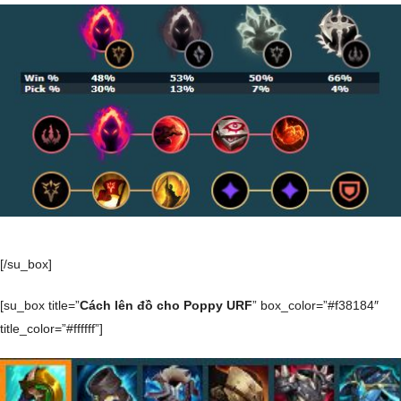
[/su_box]
[su_box title=”
Cách lên đồ cho Poppy URF
” box_color=”#f38184″
title_color=”#ffffff”]