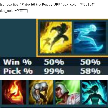
[su_box title=”
Phép bổ trợ Poppy URF
” box_color=”#f38184″
title_color=”#ffffff”]