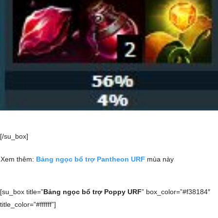
[/su_box]
Xem thêm:
Bảng ngọc bổ trợ Pantheon URF
mùa này
[su_box title=”
Bảng ngọc bổ trợ Poppy URF
” box_color=”#f38184″
title_color=”#ffffff”]