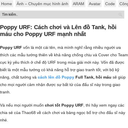
Home
Ảnh – Chuyên mục hình ảnh
ARAM
Avatar
Code
Côn
Poppy URF: Cách chơi và Lên đồ Tank, hồi
máu cho Poppy URF mạnh nhất
Poppy URF
vốn là một cái tên, mà mình nghĩ rằng nhiều người ưa
thích các mẫu tướng thiên về khả năng chống chịu và Cover cho Team
cực kỳ yêu thích ở chế độ URF trong mùa giải mới này. Vốn đã được
biết là một mẫu tướng có khả năng hỗ trợ giao tranh tốt, với bộ kỹ
năng, chất tướng và
cách lên đồ Poppy
Full Tank, hồi máu
sẽ giúp
cho mọi người cảm nhận được sự bất tử của đấu sĩ này trong giao
tranh.
Và nếu mọi người muốn
chơi tốt Poppy URF
, thì hãy xem ngay các
chia sẻ của Thao68 về cách chơi và bảng ngọc bổ trợ cho đấu sĩ này
nhé.