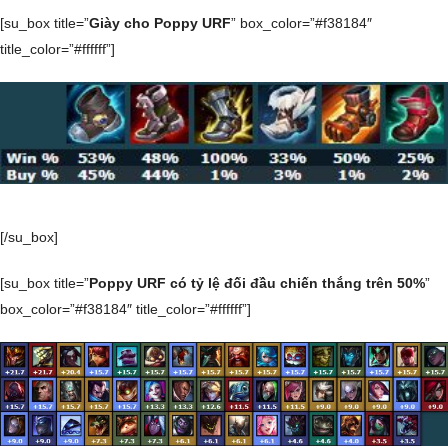
[su_box title=”
Giày cho Poppy URF
” box_color=”#f38184″
title_color=”#ffffff”]
[/su_box]
[su_box title=”
Poppy URF có tỷ lệ đối đầu chiến thắng trên 50%
”
box_color=”#f38184″ title_color=”#ffffff”]