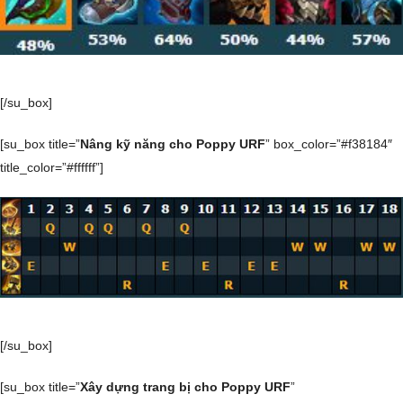
[/su_box]
[su_box title=”
Nâng kỹ năng cho Poppy URF
” box_color=”#f38184″
title_color=”#ffffff”]
[/su_box]
[su_box title=”
Xây dựng trang bị cho Poppy URF
”