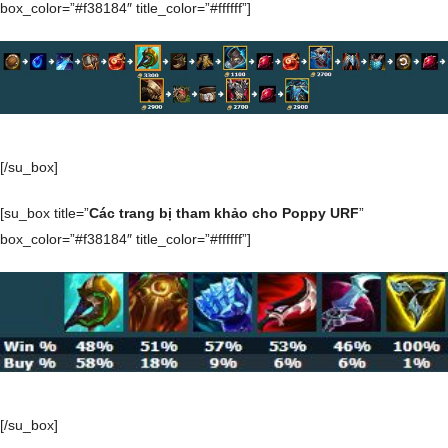
box_color=”#f38184″ title_color=”#ffffff”]
[/su_box]
[su_box title=”
Các trang bị tham khảo cho Poppy URF
”
box_color=”#f38184″ title_color=”#ffffff”]
[/su_box]