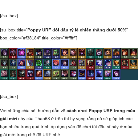
[/su_box]
[su_box title=”
Poppy URF đối đầu tỷ lệ chiến thắng dưới 50%
”
box_color=”#f38184″ title_color=”#ffffff”]
[/su_box]
Với những chia sẻ, hướng dẫn về
cách chơi Poppy URF trong mùa
giải mới
này của Thao68 ở trên thì hy vọng rằng nó sẽ giúp ích các
bạn nhiều trong quá trình áp dụng vào để chơi tốt đấu sĩ này ở mùa
giải mới trong chế độ URF nhé.