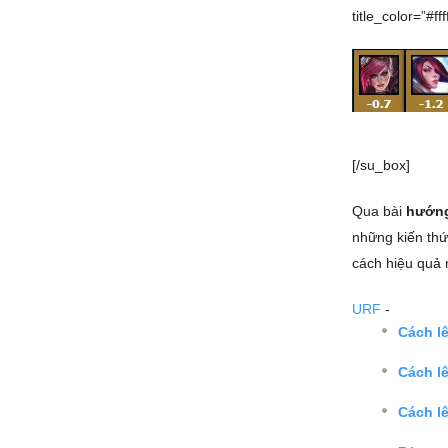
title_color=”#ffff
[/su_box]
Qua bài
hướng
những kiến thứ
cách hiệu quả 
URF
-
Cách l
Cách lê
Cách l