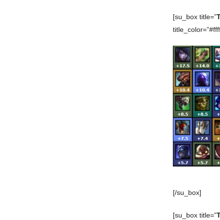
[su_box title=”
title_color=”#ffff
[/su_box]
[su_box title=”