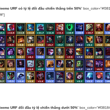
Teemo URF có tỷ lệ đối đầu chiến thắng trên 50%
” box_color=”#f38
ff”]
Teemo URF đối đầu tỷ lệ chiến thắng dưới 50%
” box_color=”#f3818