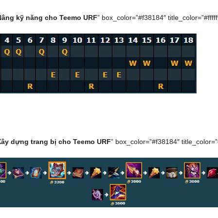
Nâng kỹ năng cho Teemo URF
” box_color=”#f38184″ title_color=”#fffff
Xây dựng trang bị cho Teemo URF
” box_color=”#f38184″ title_color=”#f