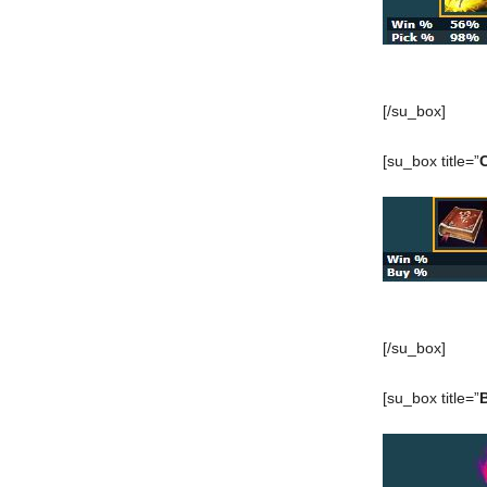
[/su_box]
[su_box title=”
[/su_box]
[su_box title=”