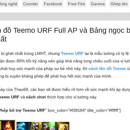
ông nghệ
Counter
Facebook
Free Fire
Garena
Ghép tên
n đồ Teemo URF Full AP và Bảng ngọc b
ất
g bị ghét nhất trong LMHT, nhưng
Teemo URF
lại là mẫu tướng có tỷ l
hận được 80% hồi kỹ năng nên giúp khả năng tung chiêu cuối của vị tư
ể phát huy sức mạnh của pháp sư bé nhỏ này, thì
cách lên đồ Teemo
vẫ
ng bị xuyên kháng phép để phát huy hết sức mạnh của mình.
 này của Thao68, các bạn sẽ được hiểu rõ hơn về sức mạnh khi áp dụ
Teemo URF
và
cách chơi
thích hợp cho vị tướng này.
Phép bổ trợ Teemo URF
” box_color=”#f38184″ title_color=”#ffffff”]