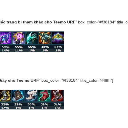
Các trang bị tham khảo cho Teemo URF
” box_color=”#f38184″ title_col
Giày cho Teemo URF
” box_color=”#f38184″ title_color=”#ffffff”]