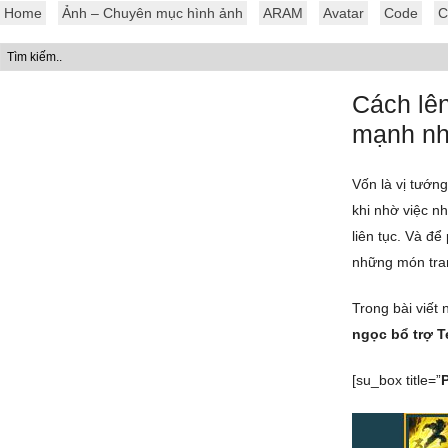
Home
Ảnh – Chuyên mục hình ảnh
ARAM
Avatar
Code
C
Cách lê
mạnh nh
Vốn là vị tướn
khi nhờ việc n
liên tục. Và đ
những món tra
Trong bài viết
ngọc bổ trợ 
[su_box title=”