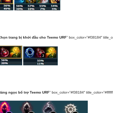
Chọn trang bị khởi đầu cho Teemo URF
” box_color=”#f38184″ title_col
Bảng ngọc bổ trợ Teemo URF
” box_color=”#f38184″ title_color=”#ffffff