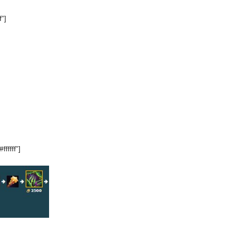
f”]
fffff”]