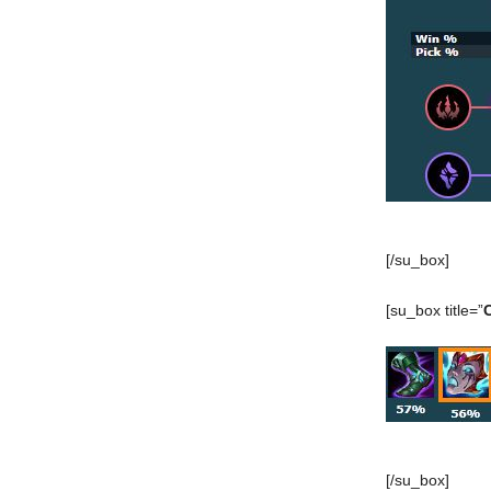
[/su_box]
[su_box title=”
[/su_box]