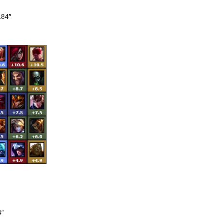
184″
4″