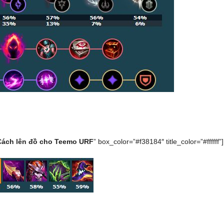
Cách lên đồ cho Teemo URF
” box_color=”#f38184″ title_color=”#ffffff”]