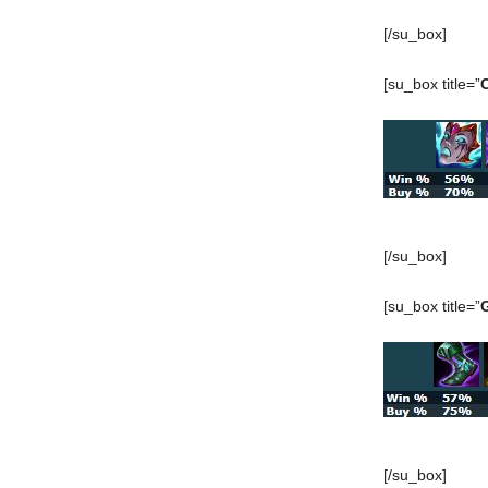
[/su_box]
[su_box title=”
[/su_box]
[su_box title=”
[/su_box]