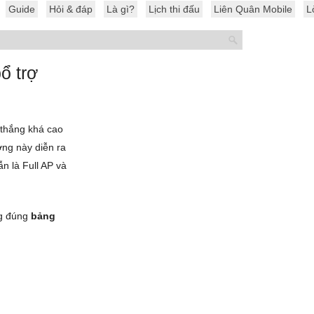
Guide
Hỏi & đáp
Là gì?
Lịch thi đấu
Liên Quân Mobile
L
ổ trợ
ệ thắng khá cao
ớng này diễn ra
n là Full AP và
ng đúng
bảng