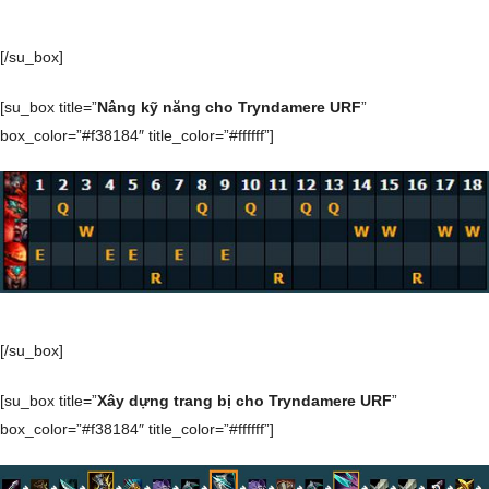
[/su_box]
[su_box title=”
Nâng kỹ năng cho Tryndamere URF
”
box_color=”#f38184″ title_color=”#ffffff”]
[/su_box]
[su_box title=”
Xây dựng trang bị cho Tryndamere URF
”
box_color=”#f38184″ title_color=”#ffffff”]