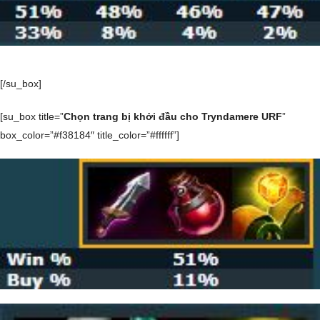
[/su_box]
[su_box title=”
Chọn trang bị khởi đầu cho Tryndamere URF
”
box_color=”#f38184″ title_color=”#ffffff”]