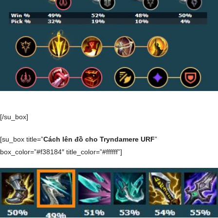
[/su_box]
[su_box title=”
Cách lên đồ cho Tryndamere URF
”
box_color=”#f38184″ title_color=”#ffffff”]