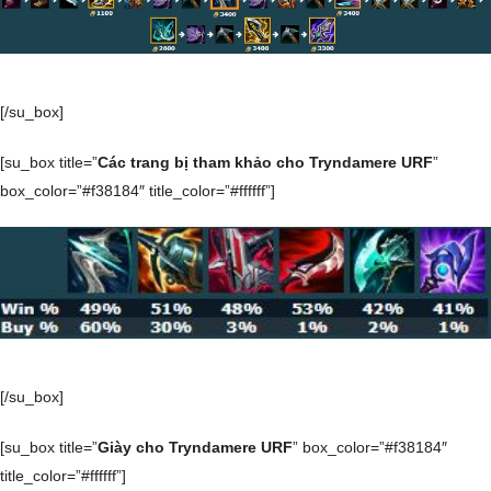
[/su_box]
[su_box title=”
Các trang bị tham khảo cho Tryndamere URF
”
box_color=”#f38184″ title_color=”#ffffff”]
[/su_box]
[su_box title=”
Giày cho Tryndamere URF
” box_color=”#f38184″
title_color=”#ffffff”]