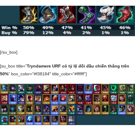
[/su_box]
[su_box title=”
Tryndamere URF có tỷ lệ đối đầu chiến thắng trên
50%
” box_color=”#f38184″ title_color=”#ffffff”]