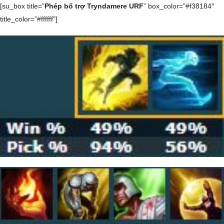
[su_box title=”
Phép bổ trợ Tryndamere URF
” box_color=”#f38184″
title_color=”#ffffff”]