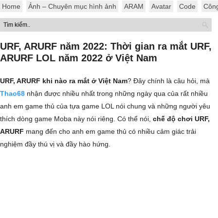
Home
Ảnh – Chuyên mục hình ảnh
ARAM
Avatar
Code
Côn
URF, ARURF năm 2022: Thời gian ra mắt URF,
ARURF LOL năm 2022 ở Việt Nam
URF, ARURF khi nào ra mắt ở Việt Nam
? Đây chính là câu hỏi, mà
Thao68
nhận được nhiều nhất trong những ngày qua của rất nhiều
anh em game thủ của tựa game LOL nói chung và những người yêu
thích dòng game Moba này nói riêng. Có thể nói,
chế độ chơi URF,
ARURF
mang đến cho anh em game thủ có nhiều cảm giác trải
nghiệm đầy thú vị và đầy hào hứng.