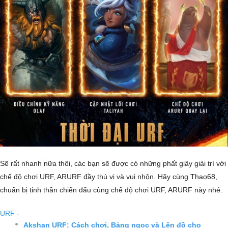
Sẽ rất nhanh nữa thôi, các bạn sẽ được có những phất giây giải trí với
chế độ chơi URF, ARURF đầy thú vị và vui nhộn. Hãy cùng Thao68,
chuẩn bị tinh thần chiến đấu cùng chế độ chơi URF, ARURF này nhé.
URF
-
Akshan URF: Cách chơi, Bảng ngọc và Lên đồ cho