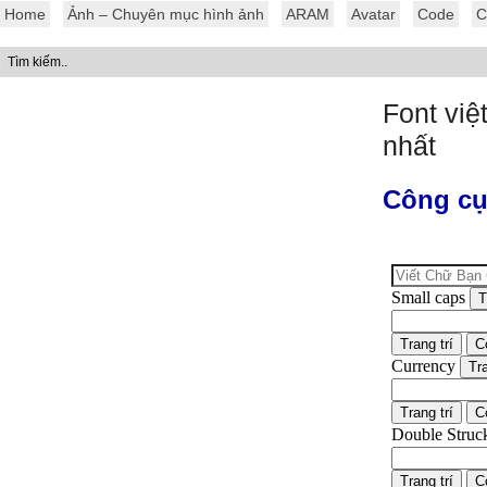
Home
Ảnh – Chuyên mục hình ảnh
ARAM
Avatar
Code
C
Font việ
nhất
Công cụ 