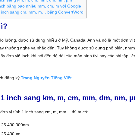
inch sang km, m, cm, mm, dm, nm, µm
nch bằng bao nhiêu mm, cm, m với Google
 inch sang cm, mm, m… bằng ConvertWord
gì?
 đo lường, được sử dụng nhiều ở Mỹ, Canada, Anh và nó là một đơn vị 
hay thường nghe và nhắc đến. Tuy không được sử dụng phổ biến, nhưn
y đơn vi6 inch khi nói đến độ dài của màn hình tivi hay các bài tập li
ch đăng ký
Trạng Nguyên Tiếng Việt
 1 inch sang km, m, cm, mm, dm, nm, 
 đơn vị tính 1 inch sang cm, m, mm… thì ta có:
= 25.400.000nm
= 25.400µm