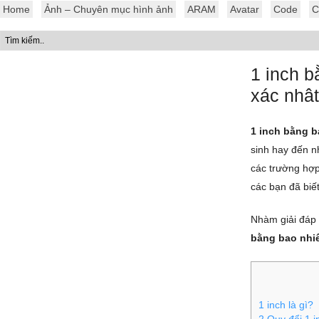
Home
Ảnh – Chuyên mục hình ảnh
ARAM
Avatar
Code
C
1 inch 
xác nhât
1 inch bằng 
sinh hay đến n
các trường hợp
các bạn đã biế
Nhàm giải đáp
bằng bao nhi
1
inch là gì?