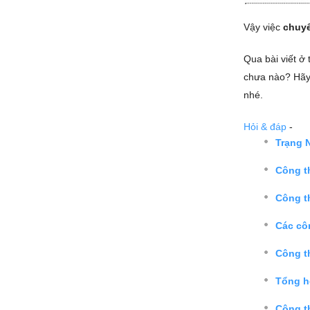
Vậy việc
chuyể
Qua bài viết ở
chưa nào? Hãy 
nhé.
Hỏi & đáp
-
Trạng 
Công th
Công t
Các côn
Công th
Tổng hợ
Công th