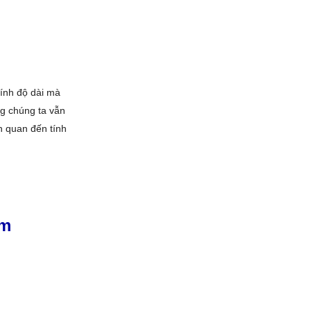
tính độ dài mà
g chúng ta vẫn
ên quan đến tính
µm