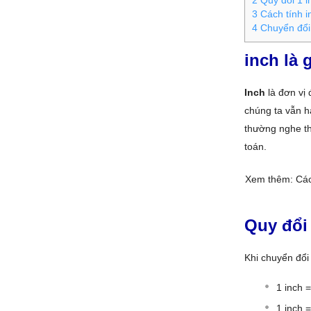
2
Quy đổi 1 
3
Cách tính i
4
Chuyển đổi
inch là 
Inch
là đơn vị
chúng ta vẫn 
thường nghe thấ
toán.
Xem thêm: Cá
Quy đổi
Khi chuyển đổi
1 inch 
1 inch 