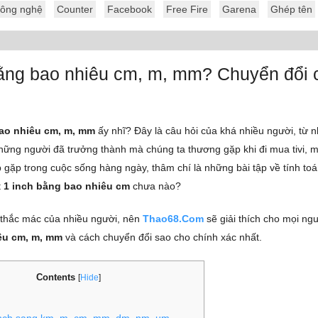
ông nghệ
Counter
Facebook
Free Fire
Garena
Ghép tên
bằng bao nhiêu cm, m, mm? Chuyển đổi 
bao nhiêu cm, m, mm
ấy nhĩ? Đây là câu hỏi của khá nhiều người, từ 
hững người đã trưởng thành mà chúng ta thương gặp khi đi mua tivi, 
 gặp trong cuộc sống hàng ngày, thâm chí là những bài tập về tính toá
t
1 inch bằng bao nhiêu cm
chưa nào?
 thắc mác của nhiều người, nên
Thao68.Com
sẽ giải thích cho mọi ngư
êu cm, m, mm
và cách chuyển đổi sao cho chính xác nhất.
Contents
[
Hide
]