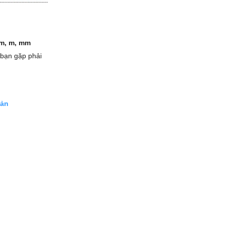
cm, m, mm
 bạn gặp phải
oản