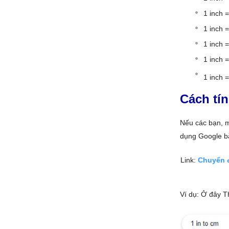
1 inch 
1 inch 
1 inch 
1 inch 
1 inch 
Cách tí
Nếu các bạn, m
dụng Google bằ
Link:
Chuyển 
Ví dụ: Ở đây 