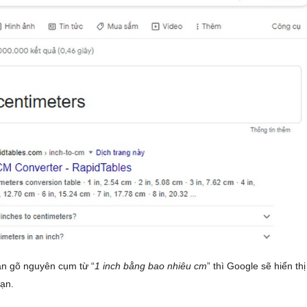
ần gõ nguyên cụm từ “
1 inch bằng bao nhiêu cm
” thì Google sẽ hiển thị
ạn.