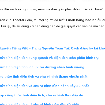
n đổi inch sang cm, m, mm
quá đơn giản phải không nào các bạn?
 trên của Thao68.Com, thì mọi người đã biết
1 inch bằng bao nhiêu 
lưu lại, để sử dụng khi cần dùng đến để giải quyết các vấn đề mà các
Nguyên Tiếng Việt – Trạng Nguyên Toàn Tài: Cách đăng ký tài kh
ức tính diện tích xung quanh và diện tích toàn phần hình trụ
hức tính diện tích, chu vi và đường chéo hình vuông
g thức tính diện tích và chu vi hình thang chuẩn nhất
ức tính diện tích và chu vi hình bình hành đầy đủ nhất
p công thức tính diện tích, chu vi hình thoi đầy đủ
ức tính diện tích và chu vi hình tròn đầy đủ nhất