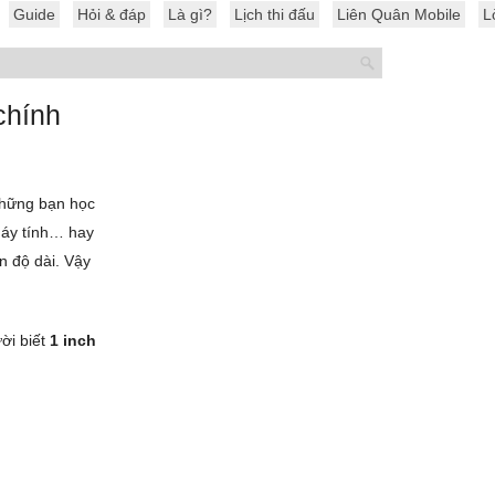
Guide
Hỏi & đáp
Là gì?
Lịch thi đấu
Liên Quân Mobile
L
chính
những bạn học
máy tính… hay
n độ dài. Vậy
ời biết
1 inch