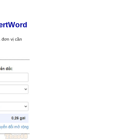
ertWord
à đơn vị cần