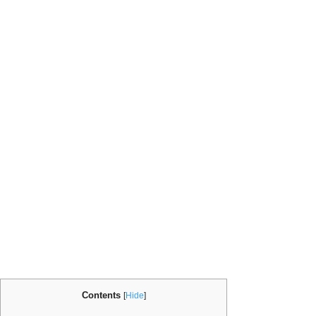
Contents
[
Hide
]