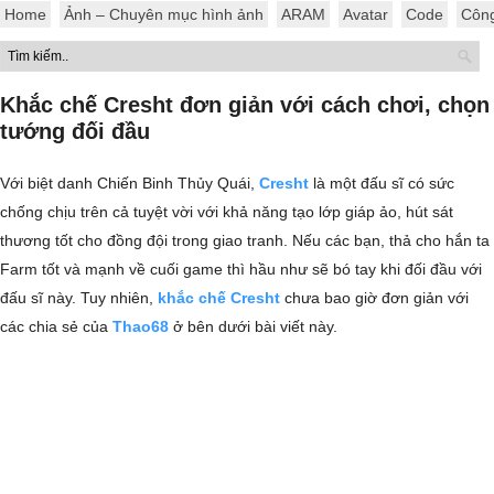
Home
Ảnh – Chuyên mục hình ảnh
ARAM
Avatar
Code
Côn
Khắc chế Cresht đơn giản với cách chơi, chọn
tướng đối đầu
Với biệt danh Chiến Binh Thủy Quái,
Cresht
là một đấu sĩ có sức
chống chịu trên cả tuyệt vời với khả năng tạo lớp giáp ảo, hút sát
thương tốt cho đồng đội trong giao tranh. Nếu các bạn, thả cho hắn ta
Farm tốt và mạnh về cuối game thì hầu như sẽ bó tay khi đối đầu với
đấu sĩ này. Tuy nhiên,
khắc chế Cresht
chưa bao giờ đơn giản với
các chia sẻ của
Thao68
ở bên dưới bài viết này.