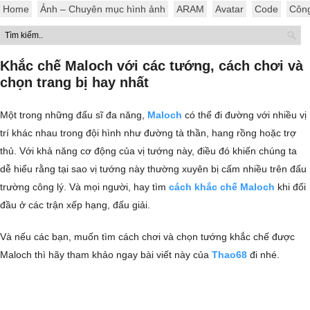
Home
Ảnh – Chuyên mục hình ảnh
ARAM
Avatar
Code
Côn
Khắc chế Maloch với các tướng, cách chơi và
chọn trang bị hay nhất
Một trong những đấu sĩ đa năng,
Maloch
có thể đi đường với nhiều vị
trí khác nhau trong đội hình như đường tà thần, hang rồng hoặc trợ
thủ. Với khả năng cơ động của vị tướng này, điều đó khiến chúng ta
dễ hiểu rằng tại sao vị tướng này thường xuyên bị cấm nhiều trên đấu
trường công lý. Và mọi người, hay tìm
cách khắc chế Maloch
khi đối
đầu ở các trận xếp hạng, đấu giải.
Và nếu các bạn, muốn tìm cách chơi và chọn tướng khắc chế được
Maloch thì hãy tham khảo ngay bài viết này của
Thao68
đi nhé.