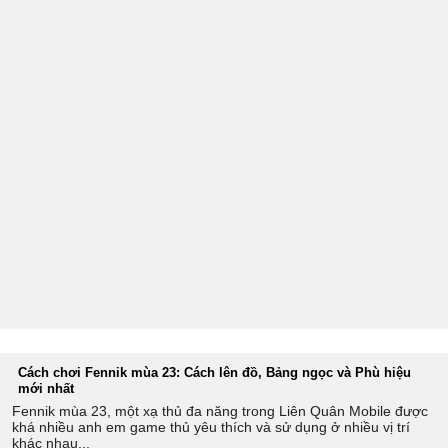
Cách chơi Fennik mùa 23: Cách lên đồ, Bảng ngọc và Phù hiệu
mới nhất
Fennik mùa 23, một xạ thủ đa năng trong Liên Quân Mobile được
khá nhiều anh em game thủ yêu thích và sử dụng ở nhiều vị trí
khác nhau...