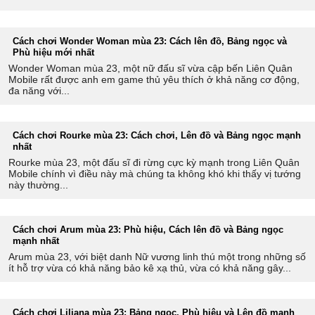
Cách chơi Wonder Woman mùa 23: Cách lên đồ, Bảng ngọc và
Phù hiệu mới nhất
Wonder Woman mùa 23, một nữ đấu sĩ vừa cập bến Liên Quân
Mobile rất được anh em game thủ yêu thích ở khả năng cơ động,
đa năng với...
Cách chơi Rourke mùa 23: Cách chơi, Lên đồ và Bảng ngọc mạnh
nhất
Rourke mùa 23, một đấu sĩ đi rừng cực kỳ mạnh trong Liên Quân
Mobile chính vì điều này mà chúng ta không khó khi thấy vị tướng
này thường...
Cách chơi Arum mùa 23: Phù hiệu, Cách lên đồ và Bảng ngọc
mạnh nhất
Arum mùa 23, với biệt danh Nữ vương linh thú một trong những số
ít hỗ trợ vừa có khả năng bảo kê xạ thủ, vừa có khả năng gây...
Cách chơi Liliana mùa 23: Bảng ngọc, Phù hiệu và Lên đồ mạnh