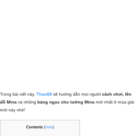
Trong bài viết này,
Thao68
sẽ hướng dẫn mọi người
cách chơi, lên
đồ Mina
và những
bảng ngọc cho tướng Mina
mới nhất ở mùa giải
mới này nhé!
Contents
[
Hide
]