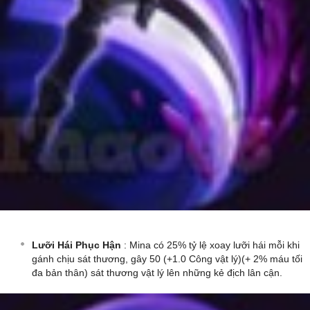
Lưỡi Hái Phục Hận
: Mina có 25% tỷ lệ xoay lưỡi hái mỗi khi
gánh chịu sát thương, gây 50 (+1.0 Công vật lý)(+ 2% máu tối
đa bản thân) sát thương vật lý lên những kẻ địch lân cận.