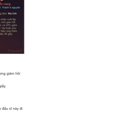
ượng giảm hồi
iấy.
 đấu sĩ này đi