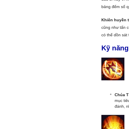
bảng đếm số qu
Khiên huyền 
cũng như tấn c
có thể dồn sát
Kỹ năng
Chúa T
mục tiê
đánh, n