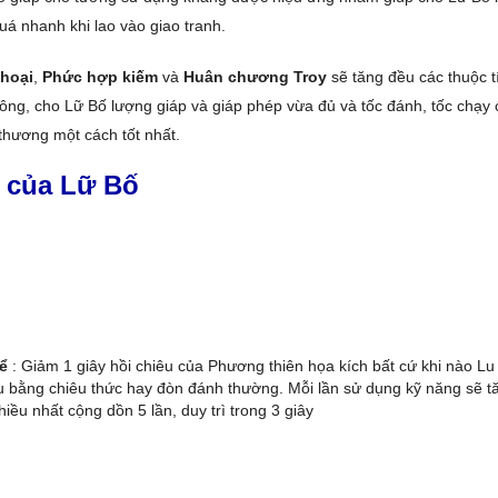
á nhanh khi lao vào giao tranh.
thoại
,
Phức hợp kiếm
và
Huân chương Troy
sẽ tăng đều các thuộc 
ông, cho Lữ Bố lượng giáp và giáp phép vừa đủ và tốc đánh, tốc chạy
 thương một cách tốt nhất.
 của Lữ Bố
ể
: Giảm 1 giây hồi chiêu của Phương thiên họa kích bất cứ khi nào Lu
u bằng chiêu thức hay đòn đánh thường. Mỗi lần sử dụng kỹ năng sẽ t
hiều nhất cộng dồn 5 lần, duy trì trong 3 giây