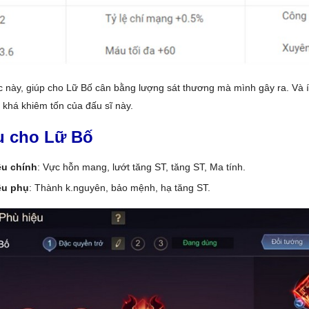
 này, giúp cho Lữ Bố cân bằng lượng sát thương mà mình gây ra. Và í
khá khiêm tốn của đấu sĩ này.
u cho Lữ Bố
ệu chính
: Vực hỗn mang, lướt tăng ST, tăng ST, Ma tính.
ệu phụ
: Thành k.nguyên, bảo mệnh, hạ tăng ST.