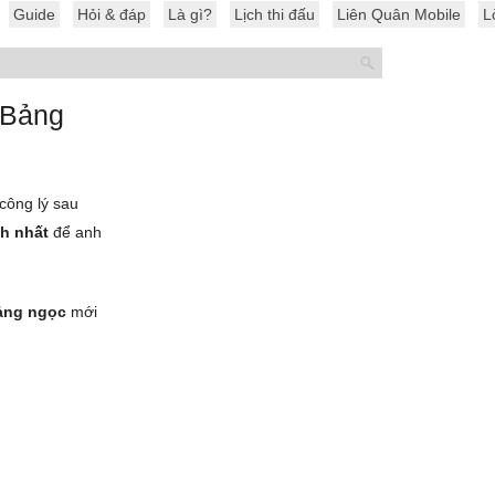
Guide
Hỏi & đáp
Là gì?
Lịch thi đấu
Liên Quân Mobile
L
 Bảng
 công lý sau
h nhất
để anh
ảng ngọc
mới