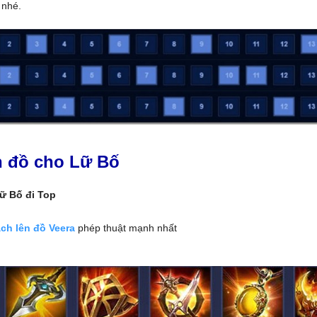
 nhé.
n đồ cho Lữ Bố
ữ Bố đi Top
ch lên đồ Veera
phép thuật mạnh nhất