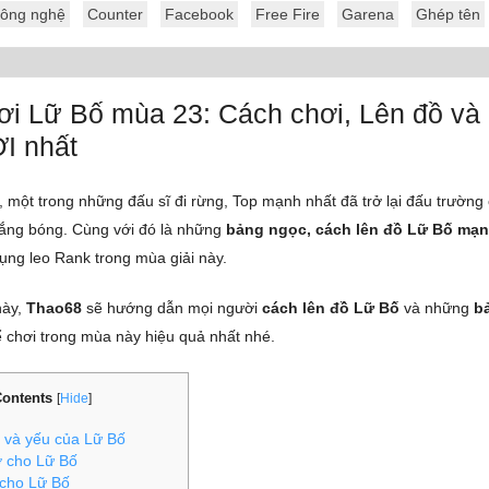
ông nghệ
Counter
Facebook
Free Fire
Garena
Ghép tên
ơi Lữ Bố mùa 23: Cách chơi, Lên đồ và
I nhất
, một trong những đấu sĩ đi rừng, Top mạnh nhất đã trở lại đấu trường
vắng bóng. Cùng với đó là những
bảng ngọc, cách lên đồ Lữ Bố mạn
ụng leo Rank trong mùa giải này.
này,
Thao68
sẽ hướng dẫn mọi người
cách lên đồ Lữ Bố
và những
b
ể chơi trong mùa này hiệu quả nhất nhé.
ontents
[
Hide
]
và yếu của Lữ Bố
ợ cho Lữ Bố
cho Lữ Bố