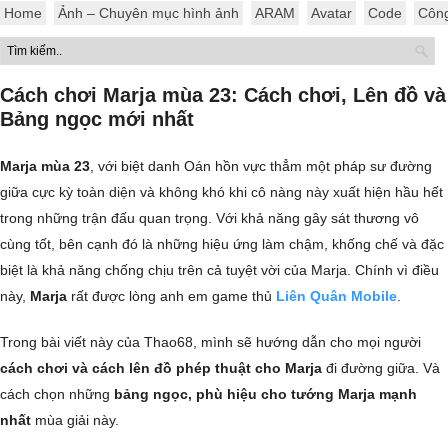
Home
Ảnh – Chuyên mục hình ảnh
ARAM
Avatar
Code
Côn
Cách chơi Marja mùa 23: Cách chơi, Lên đồ và
Bảng ngọc mới nhất
Marja mùa 23
, với biệt danh Oán hồn vực thẳm một pháp sư đường
giữa cực kỳ toàn diện và không khó khi cô nàng này xuất hiện hầu hết
trong những trận đấu quan trọng. Với khả năng gây sát thương vô
cùng tốt, bên cạnh đó là những hiệu ứng làm chậm, khống chế và đặc
biệt là khả năng chống chịu trên cả tuyệt vời của Marja. Chính vì điều
này,
Marja
rất được lòng anh em game thủ
Liên Quân Mobile
.
Trong bài viết này của Thao68, mình sẽ hướng dẫn cho mọi người
cách chơi và cách lên đồ phép thuật cho Marja
đi đường giữa. Và
cách chọn những
bảng ngọc, phù hiệu cho tướng Marja mạnh
nhất
mùa giải này.