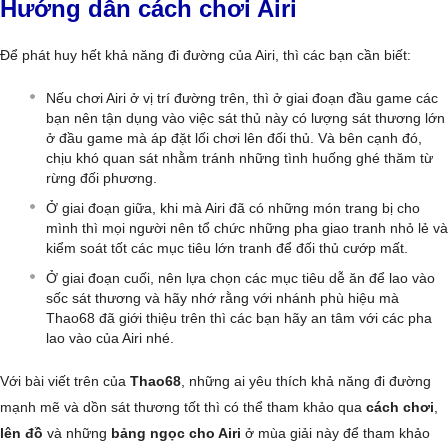
Hướng dẫn cách chơi Airi
Để phát huy hết khả năng đi đường của Airi, thì các bạn cần biết:
Nếu chơi Airi ở vị trí đường trên, thì ở giai đoạn đầu game các
bạn nên tận dụng vào việc sát thủ này có lượng sát thương lớn
ở đầu game mà áp đặt lối chơi lên đối thủ. Và bên cạnh đó,
chịu khó quan sát nhằm tránh những tình huống ghé thăm từ
rừng đối phương.
Ở giai đoạn giữa, khi mà Airi đã có những món trang bị cho
mình thì mọi người nên tổ chức những pha giao tranh nhỏ lẻ và
kiểm soát tốt các mục tiêu lớn tranh để đối thủ cướp mất.
Ở giai đoạn cuối, nên lựa chọn các mục tiêu dễ ăn để lao vào
sốc sát thương và hãy nhớ rằng với nhánh phù hiệu mà
Thao68 đã giới thiệu trên thì các bạn hãy an tâm với các pha
lao vào của Airi nhé.
Với bài viết trên của
Thao68
, những ai yêu thích khả năng đi đường
mạnh mẽ và dồn sát thương tốt thì có thể tham khảo qua
cách chơi
,
lên đồ
và những
bảng ngọc cho Airi
ở mùa giải này để tham khảo