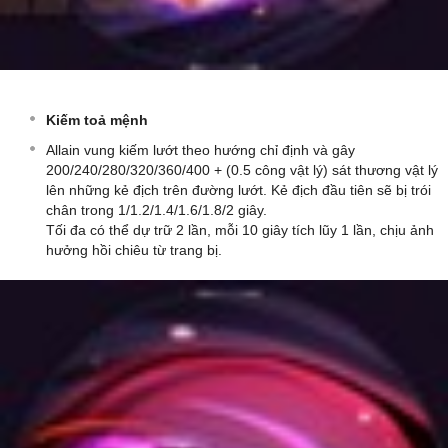
Kiếm toả mệnh
Allain vung kiếm lướt theo hướng chỉ định và gây
200/240/280/320/360/400 + (0.5 công vật lý) sát thương vật lý
lên những kẻ địch trên đường lướt. Kẻ địch đầu tiên sẽ bị trói
chân trong 1/1.2/1.4/1.6/1.8/2 giây.
Tối đa có thể dự trữ 2 lần, mỗi 10 giây tích lũy 1 lần, chịu ảnh
hưởng hồi chiêu từ trang bị.