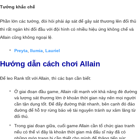
Tướng khắc chế
Phần lớn các tướng, đòi hỏi phải áp sát để gây sát thương lên đối thủ
thì rất ngán khi đối đầu với đội hình có nhiều hiệu ứng không chế và
Allain cũng không ngoại lệ.
Preyta
,
Ilumia
,
Lauriel
Hướng dẫn cách chơi Allain
Để leo Rank tốt với Allain, thì các bạn cần biết:
Ở giai đoạn đầu game, Allain rất mạnh với khả năng đè đường
và lượng sát thương lớn ở khoản thời gian này nên mọi người
cần tận dụng tốt. Để đẩy đường thật nhanh, bên cạnh đó đảo
đường để hỗ trợ rừng bảo vệ tài nguyên tránh sự xâm lăng từ
đối thủ.
Trong giai đoạn giữa, cuối game Allain cần tổ chức giao tranh
nếu có thể vì đây là khoản thời gian mà đấu sĩ này đã có
những món trang bị cần thiết cho mình để thăng tiến sức