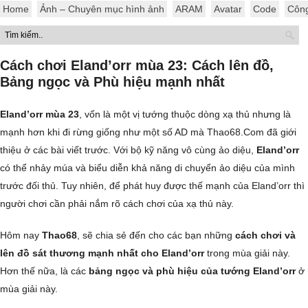
Home
Ảnh – Chuyên mục hình ảnh
ARAM
Avatar
Code
Côn
Cách chơi Eland’orr mùa 23: Cách lên đồ,
Bảng ngọc và Phù hiệu mạnh nhất
Eland’orr mùa 23
, vốn là một vị tướng thuộc dòng xạ thủ nhưng là
mạnh hơn khi đi rừng giống như một số AD mà Thao68.Com đã giới
thiệu ở các bài viết trước. Với bộ kỹ năng vô cùng ảo diệu,
Eland’orr
có thể nhảy múa và biểu diễn khả năng di chuyển ảo diệu của mình
trước đối thủ. Tuy nhiên, để phát huy được thế mạnh của Eland’orr thì
người chơi cần phải nắm rõ cách chơi của xạ thủ này.
Hôm nay
Thao68
, sẽ chia sẻ đến cho các bạn những
cách chơi và
lên đồ sát thương mạnh nhất cho Eland’orr
trong mùa giải này.
Hơn thế nữa, là các
bảng ngọc và phù hiệu của tướng Eland’orr
ở
mùa giải này.