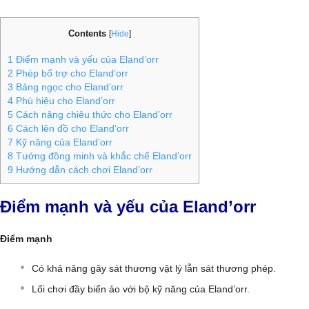
Contents
[
Hide
]
1
Điểm mạnh và yếu của Eland’orr
2
Phép bổ trợ cho Eland’orr
3
Bảng ngọc cho Eland’orr
4
Phù hiệu cho Eland’orr
5
Cách nâng chiêu thức cho Eland’orr
6
Cách lên đồ cho Eland’orr
7
Kỹ năng của Eland’orr
8
Tướng đồng minh và khắc chế Eland’orr
9
Hướng dẫn cách chơi Eland’orr
Điểm mạnh và yếu của Eland’orr
Điểm mạnh
Có khả năng gây sát thương vật lý lẫn sát thương phép.
Lối chơi đầy biến ảo với bộ kỹ năng của Eland’orr.