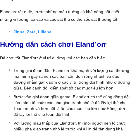
Eland’orr rất e dè, trước những mẫu tướng có khả năng bắt chết
những vị tướng lao vào và các sát thủ có thể sốc sát thương tốt.
Jinna
,
Zata
,
Liliana
Hướng dẫn cách chơi Eland’orr
Để chơi tốt Eland’orr ở vị trí đi rừng, thì các bạn cần biết:
Trong giai đoạn đầu, Eland’orr khá mạnh với lượng sát thương
mà mình gây ra nên các bạn cần dọn rừng nhanh và đảo
đường nhằm gank sớm ở các vị trí trong đội hình như ở đường
giữa. Bên cạnh đó, kiểm soát tốt các mục tiêu lớn hơn.
Bước vào giai đoạn giữa game, Eland’orr có thể cùng đồng đội
của mình tổ chức các pha giao tranh nhỏ lẻ để lấy lợi thế cho
Team mình và hơn hết là ăn các mục tiêu lớn như Rồng, dơi…
để lấy lợi thế cho toàn đội hình.
Với lượng máu thấp của Eland’orr, thì mọi người nên tổ chức
nhiều pha giao tranh nhỏ lẻ trước khi All in để tận dụng khả