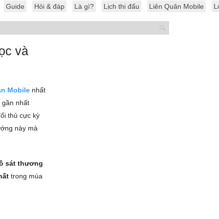
Guide
Hỏi & đáp
Là gì?
Lịch thi đấu
Liên Quân Mobile
L
ọc và
ân Mobile
nhất
a gần nhất
ối thủ cực kỳ
tướng này mà
đồ sát thương
hất
trong mùa