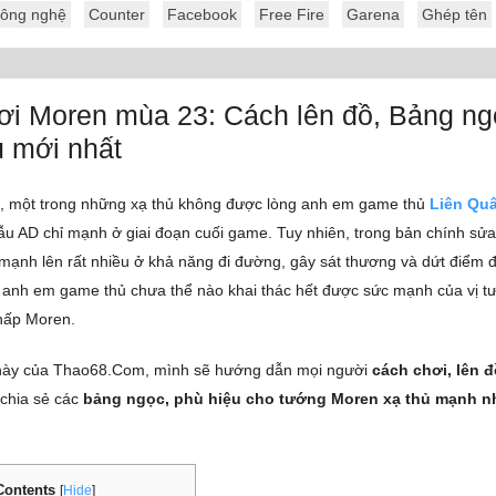
ông nghệ
Counter
Facebook
Free Fire
Garena
Ghép tên
ơi Moren mùa 23: Cách lên đồ, Bảng ng
u mới nhất
, một trong những xạ thủ không được lòng anh em game thủ
Liên Qu
mẫu AD chỉ mạnh ở giai đoạn cuối game. Tuy nhiên, trong bản chính sử
mạnh lên rất nhiều ở khả năng đi đường, gây sát thương và dứt điểm đ
g, anh em game thủ chưa thể nào khai thác hết được sức mạnh của vị 
hấp Moren.
t này của Thao68.Com, mình sẽ hướng dẫn mọi người
cách chơi, lên 
chia sẻ các
bảng ngọc, phù hiệu cho tướng Moren xạ thủ mạnh n
Contents
[
Hide
]