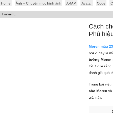
Home
Ảnh – Chuyên mục hình ảnh
ARAM
Avatar
Code
C
Cách ch
Phù hiệ
Moren mùa 23
bởi vì đây là 
tướng Moren
tốt. Có lẻ rằn
đánh giá quá t
Trong bài viế
cho Moren
và 
giải này.