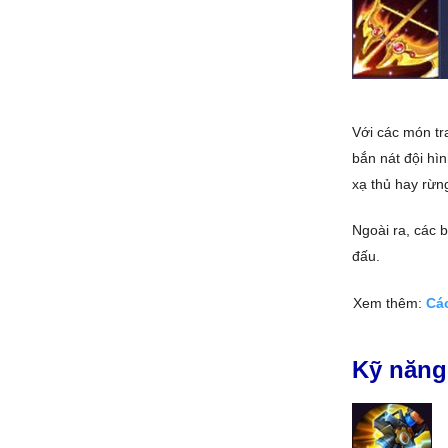
Với các món tr
bắn nát đội hìn
xạ thủ hay rừn
Ngoài ra, các 
đấu.
Xem thêm:
Các
Kỹ năng