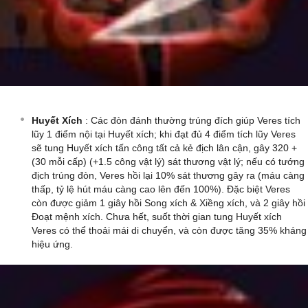
Huyết Xích
: Các đòn đánh thường trúng đích giúp Veres tích
lũy 1 điểm nội tại Huyết xích; khi đạt đủ 4 điểm tích lũy Veres
sẽ tung Huyết xích tấn công tất cả kẻ địch lân cận, gây 320 +
(30 mỗi cấp) (+1.5 công vật lý) sát thương vật lý; nếu có tướng
địch trúng đòn, Veres hồi lại 10% sát thương gây ra (máu càng
thấp, tỷ lệ hút máu càng cao lên đến 100%). Đặc biệt Veres
còn được giảm 1 giây hồi Song xích & Xiềng xích, và 2 giây hồi
Đoạt mệnh xích. Chưa hết, suốt thời gian tung Huyết xích
Veres có thể thoải mái di chuyển, và còn được tăng 35% kháng
hiệu ứng.