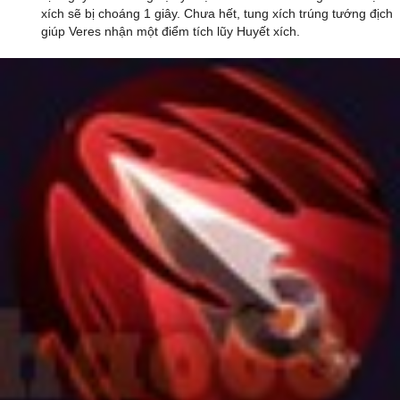
xích sẽ bị choáng 1 giây. Chưa hết, tung xích trúng tướng địch
giúp Veres nhận một điểm tích lũy Huyết xích.