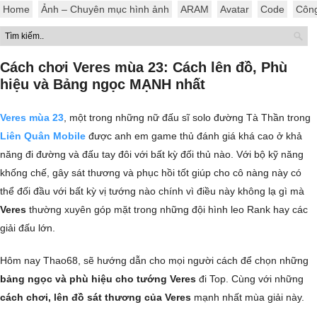
Home
Ảnh – Chuyên mục hình ảnh
ARAM
Avatar
Code
Côn
Cách chơi Veres mùa 23: Cách lên đồ, Phù
hiệu và Bảng ngọc MẠNH nhất
Veres mùa 23
, một trong những nữ đấu sĩ solo đường Tà Thần trong
Liên Quân Mobile
được anh em game thủ đánh giá khá cao ở khả
năng đi đường và đấu tay đôi với bất kỳ đối thủ nào. Với bộ kỹ năng
khống chế, gây sát thương và phục hồi tốt giúp cho cô nàng này có
thể đối đầu với bất kỳ vị tướng nào chính vì điều này không lạ gì mà
Veres
thường xuyên góp mặt trong những đội hình leo Rank hay các
giải đấu lớn.
Hôm nay Thao68, sẽ hướng dẫn cho mọi người cách để chọn những
bảng ngọc và phù hiệu cho tướng Veres
đi Top. Cùng với những
cách chơi, lên đồ sát thương của Veres
mạnh nhất mùa giải này.