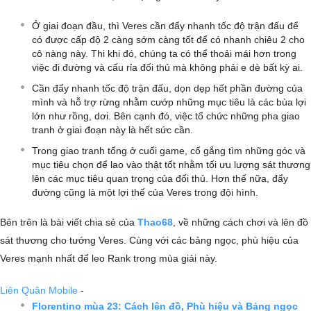
Ở giai đoạn đầu, thì Veres cần đẩy nhanh tốc độ trận đấu để
có được cấp độ 2 càng sớm càng tốt để có nhanh chiêu 2 cho
cô nàng này. Thi khi đó, chúng ta có thể thoải mái hơn trong
việc đi đường và cấu rỉa đối thủ mà không phải e dè bất kỳ ai.
Cần đẩy nhanh tốc độ trận đấu, dọn dẹp hết phần đường của
mình và hỗ trợ rừng nhằm cướp những mục tiêu là các bùa lợi
lớn như rồng, dơi. Bên cạnh đó, việc tổ chức những pha giao
tranh ở giai đoạn này là hết sức cần.
Trong giao tranh tổng ở cuối game, cố gắng tìm những góc và
mục tiêu chọn để lao vào thật tốt nhằm tối ưu lượng sát thương
lên các mục tiêu quan trọng của đối thủ. Hơn thế nữa, đẩy
đường cũng là một lợi thế của Veres trong đội hình.
Bên trên là bài viết chia sẻ của
Thao68
, về những cách chơi và lên đồ
sát thương cho tướng Veres. Cùng với các bảng ngọc, phù hiệu của
Veres mạnh nhất để leo Rank trong mùa giải này.
Liên Quân Mobile
-
Florentino mùa 23: Cách lên đồ, Phù hiệu và Bảng ngọc