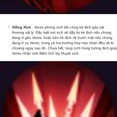
Xiềng Xích
: Veres phóng xích tấn công kẻ địch gây sát
thương vật lý. Đặc biệt sợi xích sẽ đẩy lùi kẻ địch nếu chúng
đang ở gần Veres, hoặc kéo kẻ địch về trước mặt nếu chúng
đang ở xa Veres; trong cả hai trường hợp nạn nhân đều sẽ bị
choáng ngay sau đó. Chưa hết, tung xích trúng tướng địch giúp
Veres nhận một điểm tích lũy Huyết xích.